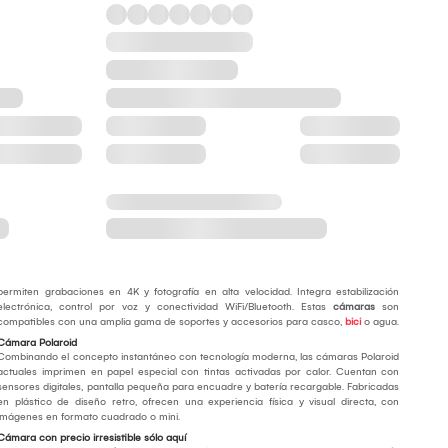
permiten grabaciones en 4K y fotografía en alta velocidad. Integra estabilización
electrónica, control por voz y conectividad WiFi/Bluetooth. Estas
cámaras
son
compatibles con una amplia gama de soportes y accesorios para casco,
bici
o agua.
Cámara Polaroid
Combinando el concepto instantáneo con tecnología moderna, las cámaras Polaroid
actuales imprimen en papel especial con tintas activadas por calor. Cuentan con
sensores digitales, pantalla pequeña para encuadre y batería recargable. Fabricadas
en plástico de diseño retro, ofrecen una experiencia física y visual directa, con
imágenes en formato cuadrado o mini.
Cámara con precio irresistible sólo aquí