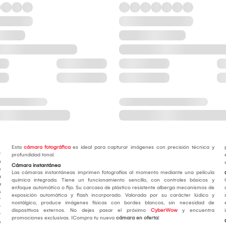
Esta
cámara fotográfica
es ideal para capturar imágenes con precisión técnica y
r
profundidad tonal.
n
Cámara instantánea
e
Las cámaras instantáneas imprimen fotografías al momento mediante una película
a
química integrada. Tiene un funcionamiento sencillo, con controles básicos y
a
enfoque automático o fijo. Su carcasa de plástico resistente alberga mecanismos de
s
exposición automática y flash incorporado. Valorada por su carácter lúdico y
r
nostálgico, produce imágenes físicas con bordes blancos, sin necesidad de
r
dispositivos externos. No dejes pasar el próximo
CyberWow
y encuentra
r
promociones exclusivas. ¡Compra tu nueva
cámara en oferta
!
e