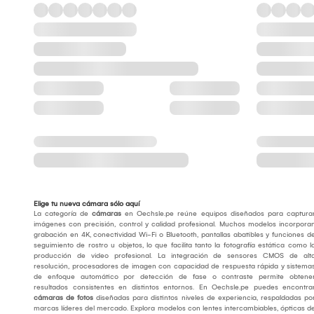
Elige tu nueva cámara sólo aquí
La categoría de
cámaras
en Oechsle.pe reúne equipos diseñados para captura
imágenes con precisión, control y calidad profesional. Muchos modelos incorpora
grabación en 4K, conectividad Wi-Fi o Bluetooth, pantallas abatibles y funciones d
seguimiento de rostro u objetos, lo que facilita tanto la fotografía estática como l
producción de video profesional. La integración de sensores CMOS de alt
resolución, procesadores de imagen con capacidad de respuesta rápida y sistema
de enfoque automático por detección de fase o contraste permite obtene
resultados consistentes en distintos entornos. En Oechsle.pe puedes encontra
cámaras de fotos
diseñadas para distintos niveles de experiencia, respaldadas po
marcas líderes del mercado. Explora modelos con lentes intercambiables, ópticas d