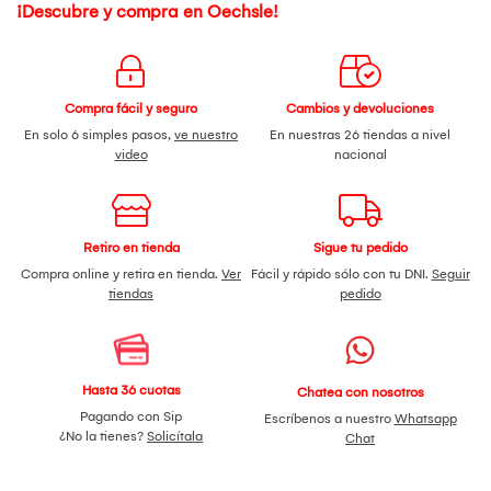
¡Descubre y compra en Oechsle!
Compra fácil y seguro
Cambios y devoluciones
En solo 6 simples pasos,
ve nuestro
En nuestras 26 tiendas a nivel
video
nacional
Retiro en tienda
Sigue tu pedido
Compra online y retira en tienda.
Ver
Fácil y rápido sólo con tu DNI.
Seguir
tiendas
pedido
Hasta 36 cuotas
Chatea con nosotros
Pagando con Sip
Escríbenos a nuestro
Whatsapp
¿No la tienes?
Solicítala
Chat