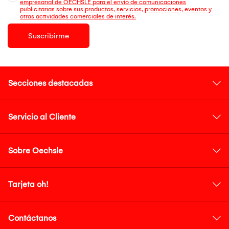
empresarial de OECHSLE para el envío de comunicaciones
publicitarias sobre sus productos, servicios, promociones, eventos y
otras actividades comerciales de interés.
Suscribirme
Secciones destacadas
Servicio al Cliente
Sobre Oechsle
Tarjeta oh!
Contáctanos