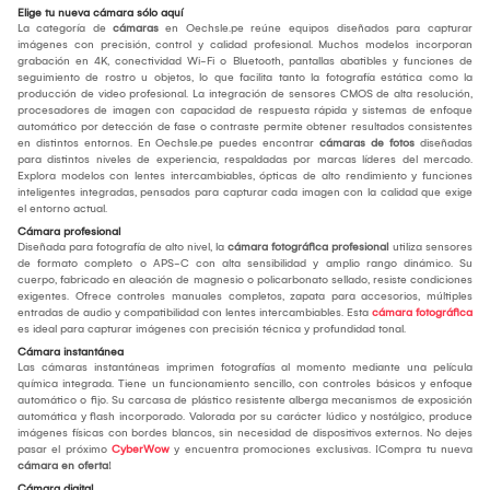
Elige tu nueva cámara sólo aquí
La categoría de
cámaras
en Oechsle.pe reúne equipos diseñados para capturar
imágenes con precisión, control y calidad profesional. Muchos modelos incorporan
grabación en 4K, conectividad Wi-Fi o Bluetooth, pantallas abatibles y funciones de
seguimiento de rostro u objetos, lo que facilita tanto la fotografía estática como la
producción de video profesional. La integración de sensores CMOS de alta resolución,
procesadores de imagen con capacidad de respuesta rápida y sistemas de enfoque
automático por detección de fase o contraste permite obtener resultados consistentes
en distintos entornos. En Oechsle.pe puedes encontrar
cámaras de fotos
diseñadas
para distintos niveles de experiencia, respaldadas por marcas líderes del mercado.
Explora modelos con lentes intercambiables, ópticas de alto rendimiento y funciones
inteligentes integradas, pensados para capturar cada imagen con la calidad que exige
el entorno actual.
Cámara profesional
Diseñada para fotografía de alto nivel, la
cámara fotográfica profesional
utiliza sensores
de formato completo o APS-C con alta sensibilidad y amplio rango dinámico. Su
cuerpo, fabricado en aleación de magnesio o policarbonato sellado, resiste condiciones
exigentes. Ofrece controles manuales completos, zapata para accesorios, múltiples
entradas de audio y compatibilidad con lentes intercambiables. Esta
cámara fotográfica
es ideal para capturar imágenes con precisión técnica y profundidad tonal.
Cámara instantánea
Las cámaras instantáneas imprimen fotografías al momento mediante una película
química integrada. Tiene un funcionamiento sencillo, con controles básicos y enfoque
automático o fijo. Su carcasa de plástico resistente alberga mecanismos de exposición
automática y flash incorporado. Valorada por su carácter lúdico y nostálgico, produce
imágenes físicas con bordes blancos, sin necesidad de dispositivos externos. No dejes
pasar el próximo
CyberWow
y encuentra promociones exclusivas. ¡Compra tu nueva
cámara en oferta
!
Cámara digital