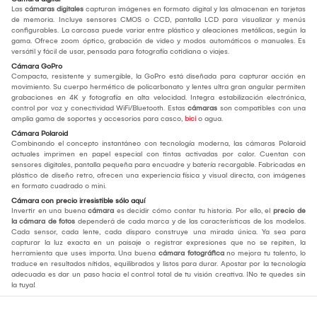
Las
cámaras digitales
capturan imágenes en formato digital y las almacenan en tarjetas
de memoria. Incluye sensores CMOS o CCD, pantalla LCD para visualizar y menús
configurables. La carcasa puede variar entre plástico y aleaciones metálicas, según la
gama. Ofrece zoom óptico, grabación de video y modos automáticos o manuales. Es
versátil y fácil de usar, pensada para fotografía cotidiana o viajes.
Cámara GoPro
Compacta, resistente y sumergible, la GoPro está diseñada para capturar acción en
movimiento. Su cuerpo hermético de policarbonato y lentes ultra gran angular permiten
grabaciones en 4K y fotografía en alta velocidad. Integra estabilización electrónica,
control por voz y conectividad WiFi/Bluetooth. Estas
cámaras
son compatibles con una
amplia gama de soportes y accesorios para casco,
bici
o agua.
Cámara Polaroid
Combinando el concepto instantáneo con tecnología moderna, las cámaras Polaroid
actuales imprimen en papel especial con tintas activadas por calor. Cuentan con
sensores digitales, pantalla pequeña para encuadre y batería recargable. Fabricadas en
plástico de diseño retro, ofrecen una experiencia física y visual directa, con imágenes
en formato cuadrado o mini.
Cámara con precio irresistible sólo aquí
Invertir en una buena
cámara
es decidir cómo contar tu historia. Por ello, el
precio de
la cámara de fotos
dependerá de cada marca y de las características de los modelos.
Cada sensor, cada lente, cada disparo construye una mirada única. Ya sea para
capturar la luz exacta en un paisaje o registrar expresiones que no se repiten, la
herramienta que uses importa. Una buena
cámara fotográfica
no mejora tu talento, lo
traduce en resultados nítidos, equilibrados y listos para durar. Apostar por la tecnología
adecuada es dar un paso hacia el control total de tu visión creativa. ¡No te quedes sin
la tuya!