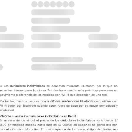
Sí. Los
auriculares inalámbricos
se conectan mediante Bluetooth, por lo que no
necesitan internet para funcionar. Esto los hace mucho más prácticos para usar en
movimiento a diferencia de los modelos con Wi-Fi, que dependen de una red.
De hecho, muchos usuarios con
audífonos inalámbricos bluetooth
compatibles con
Wi-Fi optan por Bluetooth cuando están fuera de casa por su mayor comodidad y
estabilidad.
¿Cuánto cuestan los auriculares inalámbricos en Perú?
En nuestra tienda virtual el precio de los
auriculares inalámbricos
varía desde S/
31.90 en modelos básicos hasta más de S/ 900.00 en opciones de gama alta con
cancelación de ruido activa. El costo depende de la marca, el tipo de diseño, sea