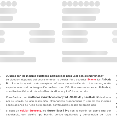
¿Cuáles son los mejores audífonos inalámbricos para usar con el smartphone?
s
La elección depende del ecosistema de tu celular. Para usuarios
iPhone
, los
AirPods
,
Pro 2
son la opción más completa: ofrecen cancelación de ruido activa, audio
s
espacial avanzado e integración perfecta con iOS. Una alternativa es el
AirPods 4
,
a
con diseño clásico sin almohadillas de silicona y ANC incorporado.
Para Android, los
audífonos inalámbricos Sony WF-1000XM5
y
LinkBuds Fit
destacan
s
por su sonido de alta resolución, almohadillas ergonómicas y una de las mejores
n
cancelaciones de ruido del mercado, configurables desde su propia app.
o
Si usas un
celular Samsung
, los
Galaxy Buds3 Pro
son la opción de gama alta por
excelencia, con diseño tipo bastón, sonido equilibrado y cancelación de ruido