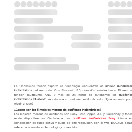
En Oechsle.pe, tienda experta en tecnología, encuentras los últimos
auriculare
inalámbricos
del mercado. Con Bluetooth 5.0, conexión estable hasta 15 metros
función multipunto, ANC y más de 24 horas de autonomía, los
audífono
inalámbricos bluetooth
se adaptan a cualquier estilo de vida. ¿Qué esperas par
elegir el tuyo?
¿Cuáles son las 5 mejores marcas de audífonos inalámbricos?
Las mejores marcas de audífonos son Sony, Bose, Apple, JBL y Skullcandy, y toda
están disponibles en Oechsle.pe. Los
audífonos inalámbricos Sony
lideran e
cancelación de ruido activa y audio de alta resolución, con el WH-1000XM5 com
referente absoluto en tecnología y comodidad.