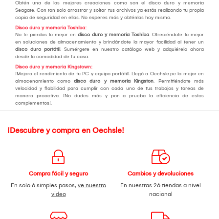
Obtén una de las mejores creaciones como son el disco duro y memoria
Seagate. Con tan solo arrastrar y soltar tus archivos ya estás realizando tu propia
copia de seguridad en ellas. No esperes más y obténlas hoy mismo.
Disco duro y memoria Toshiba:
No te pierdas lo mejor en
disco duro y memoria Toshiba
. Ofreciéndote lo mejor
en soluciones de almacenamiento y brindándote la mayor facilidad al tener un
disco duro portátil
. Sumérgete en nuestro catálogo web y adquiérelo ahora
desde la comodidad de tu casa.
Disco duro y memoria Kingstown:
¡Mejora el rendimiento de tu PC y equipo portátil! Llegó a Oechsle.pe lo mejor en
almacenamiento como
disco duro y memoria Kingston
. Permitiéndote más
velocidad y fiabilidad para cumplir con cada uno de tus trabajos y tareas de
manera proactiva. ¡No dudes más y pon a prueba la eficiencia de estos
complementos!.
¡Descubre y compra en Oechsle!
Compra fácil y seguro
Cambios y devoluciones
En solo 6 simples pasos,
ve nuestro
En nuestras 26 tiendas a nivel
video
nacional