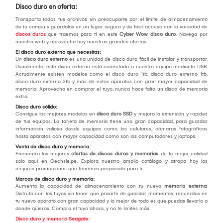
Disco duro en oferta:
Transporta todos tus archivos sin preocuparte por el límite de almacenamiento
de tu compu y guárdalos en un lugar seguro y de fácil acceso con la variedad de
discos duros
que traemos para ti en este
Cyber Wow disco duro
. Navega por
nuestra web y aprovecha hoy nuestras grandes ofertas.
El disco duro externo que necesitas:
Un
disco duro externo
es una unidad de disco duro fácil de instalar y transportar.
Usualmente, este disco externo está conectado a nuestro equipo mediante USB.
Actualmente existen modelos como el disco duro 1tb, disco duro externo 1tb,
disco duro externo 2tb y más de estos aparatos con gran mayor capacidad de
memoria. Aprovecha en comprar el tuyo, nunca hace falta un disco de memoria
extra.
Disco duro sólido:
Consigue los mejores modelos en
disco duro SSD
y mejora la extensión y rapidez
de tus equipos. La tarjeta de memoria tiene una gran capacidad, para guardar
información valiosa desde equipos como los celulares, cámaras fotográficas
hasta aparatos con mayor capacidad como son las computadores y laptops.
Venta de disco duro y memoria:
Encuentra las mejores
ofertas de discos duros y memorias
de la mejor calidad
solo aquí en Oechsle.pe. Explora nuestro amplio catálogo y atrapa hoy las
mejores promociones que tenemos preparado para ti.
Marcas de disco duro y memoria:
Aumenta la capacidad de almacenamiento con tu nueva
memoria externa
.
Disfruta con los tuyos sin tener que privarte de guardar momentos, recuerdos en
tu nuevo aparato con gran capacidad y lo mejor de todo es que puedas llevarlo a
donde quieras. Compra el tuyo ahora, y no te limites más.
Disco duro y memoria Seagate: