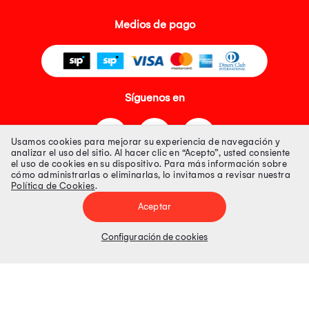
Medios de pago
Síguenos en
Usamos cookies para mejorar su experiencia de navegación y
analizar el uso del sitio. Al hacer clic en “Acepto”, usted consiente
el uso de cookies en su dispositivo. Para más información sobre
cómo administrarlas o eliminarlas, lo invitamos a revisar nuestra
Política de Cookies
.
Tienda 100% Segura
Aceptar
Tiendas Peruanas S.A. R.U.C. Nº 20493020618. Todos los derechos
reservados. Av. Aviación 2405 Piso 3, San Borja
Configuración de cookies
Precios disponibles solo en www.oechsle.pe. Precios online publicados
pueden incluir descuento adicional. Precios sujetos a variaciones sin
previo aviso. Productos sujetos a disponibilidad de stock
El Oficial de Protección de Datos Personales de Tiendas Peruanas S.A.
identificada con RUC No. 20493020618 es el señor Juan Diego Gavelan
Zegarra identificado con D.N.I. N° 45218133, cuyo correo corporativo de
contacto es
oficial.protecciondedatos@oechsle.pe