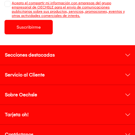
Acepto el compartir mi información con empresas del grupo
empresarial de OECHSLE para el envío de comunicaciones
publicitarias sobre sus productos, servicios, promociones, eventos y
otras actividades comerciales de interés.
Suscribirme
Secciones destacadas
Servicio al Cliente
Sobre Oechsle
Tarjeta oh!
Contáctanos