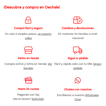
¡Descubre y compra en Oechsle!
Compra fácil y seguro
Cambios y devoluciones
En solo 6 simples pasos,
ve nuestro
En nuestras 26 tiendas a nivel
video
nacional
Retiro en tienda
Sigue tu pedido
Compra online y retira en tienda.
Ver
Fácil y rápido sólo con tu DNI.
Seguir
tiendas
pedido
Hasta 36 cuotas
Chatea con nosotros
Pagando con Sip
Escríbenos a nuestro
Whatsapp
¿No la tienes?
Solicítala
Chat