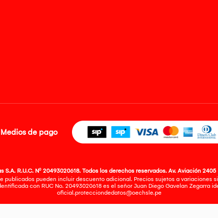
Medios de pago
 S.A. R.U.C. Nº 20493020618. Todos los derechos reservados. Av. Aviación 2405 
e publicados pueden incluir descuento adicional. Precios sujetos a variaciones sin
identificada con RUC No. 20493020618 es el señor Juan Diego Gavelan Zegarra iden
oficial.protecciondedatos@oechsle.pe