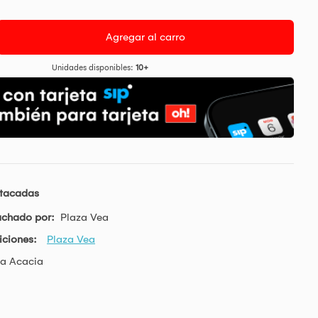
Agregar al carro
Unidades disponibles:
10+
stacadas
achado por:
Plaza Vea
iciones:
Plaza Vea
a Acacia