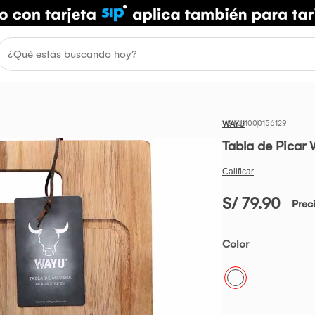
1000156129
WAYU
Tabla de Pica
S/ 79.90
Prec
Color