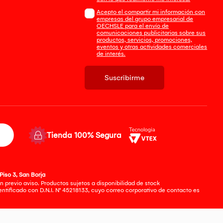
Acepto el compartir mi información con
empresas del grupo empresarial de
OECHSLE para el envío de
comunicaciones publicitarias sobre sus
productos, servicios, promociones,
eventos y otras actividades comerciales
de interés.
Suscribirme
Tienda 100% Segura
Piso 3, San Borja
 previo aviso. Productos sujetos a disponibilidad de stock
tificado con D.N.I. N° 45218133, cuyo correo corporativo de contacto es