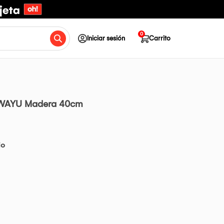
0
Iniciar sesión
Carrito
r WAYU Madera 40cm
io