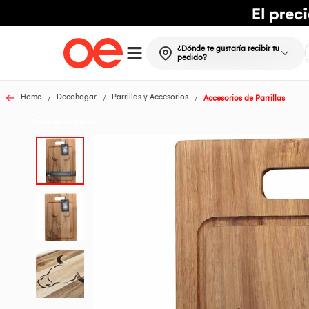
¿Dónde te gustaría recibir tu
pedido?
Home
Decohogar
Parrillas y Accesorios
Accesorios de Parrillas
Todos los Productos