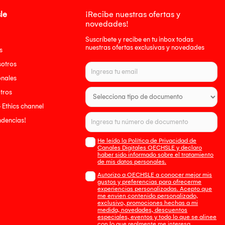
le
¡Recibe nuestras ofertas y
novedades!
Suscríbete y recibe en tu inbox todas
nuestras ofertas exclusivas y novedades
s
sotros
onales
tros
- Ethics channel
endencias!
He leído la Política de Privacidad de
Canales Digitales OECHSLE y declaro
haber sido informado sobre el tratamiento
de mis datos personales.
Autorizo a OECHSLE a conocer mejor mis
gustos y preferencias para ofrecerme
experiencias personalizadas. Acepto que
me envien contenido personalizado,
exclusivo, promociones hechas a mi
medida, novedades, descuentos
especiales, eventos y todo lo que se alinee
con lo que realmente me interesa.