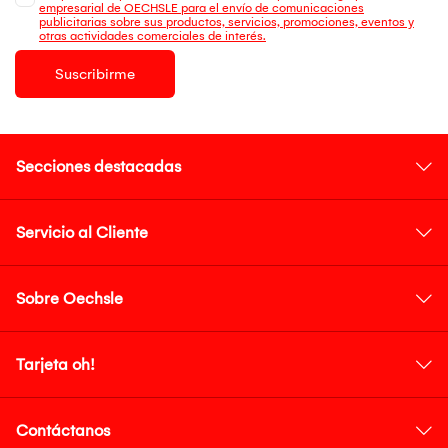
empresarial de OECHSLE para el envío de comunicaciones
publicitarias sobre sus productos, servicios, promociones, eventos y
otras actividades comerciales de interés.
Suscribirme
Secciones destacadas
Servicio al Cliente
Sobre Oechsle
Tarjeta oh!
Contáctanos