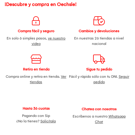
¡Descubre y compra en Oechsle!
Compra fácil y seguro
Cambios y devoluciones
En solo 6 simples pasos,
ve nuestro
En nuestras 26 tiendas a nivel
video
nacional
Retiro en tienda
Sigue tu pedido
Compra online y retira en tienda.
Ver
Fácil y rápido sólo con tu DNI.
Seguir
tiendas
pedido
Hasta 36 cuotas
Chatea con nosotros
Pagando con Sip
Escríbenos a nuestro
Whatsapp
¿No la tienes?
Solicítala
Chat