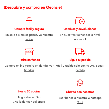
¡Descubre y compra en Oechsle!
Compra fácil y seguro
Cambios y devoluciones
En solo 6 simples pasos,
ve nuestro
En nuestras 26 tiendas a nivel
video
nacional
Retiro en tienda
Sigue tu pedido
Compra online y retira en tienda.
Ver
Fácil y rápido sólo con tu DNI.
Seguir
tiendas
pedido
Hasta 36 cuotas
Chatea con nosotros
Pagando con Sip
Escríbenos a nuestro
Whatsapp
¿No la tienes?
Solicítala
Chat