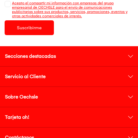
Acepto el compartir mi información con empresas del grupo
empresarial de OECHSLE para el envío de comunicaciones
publicitarias sobre sus productos, servicios, promociones, eventos y
otras actividades comerciales de interés.
Suscribirme
Secciones destacadas
Servicio al Cliente
Sobre Oechsle
Tarjeta oh!
Contáctanos