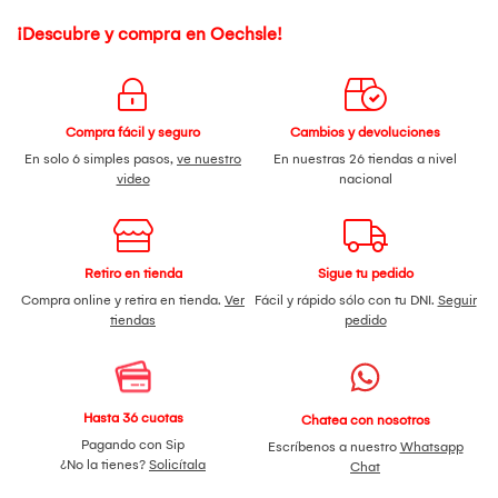
¡Descubre y compra en Oechsle!
Compra fácil y seguro
Cambios y devoluciones
En solo 6 simples pasos,
ve nuestro
En nuestras 26 tiendas a nivel
video
nacional
Retiro en tienda
Sigue tu pedido
Compra online y retira en tienda.
Ver
Fácil y rápido sólo con tu DNI.
Seguir
tiendas
pedido
Hasta 36 cuotas
Chatea con nosotros
Pagando con Sip
Escríbenos a nuestro
Whatsapp
¿No la tienes?
Solicítala
Chat