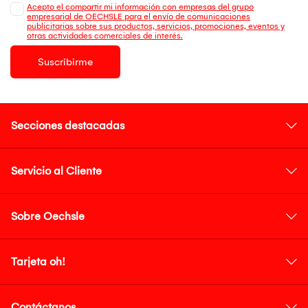
Acepto el compartir mi información con empresas del grupo
empresarial de OECHSLE para el envío de comunicaciones
publicitarias sobre sus productos, servicios, promociones, eventos y
otras actividades comerciales de interés.
Suscribirme
Secciones destacadas
Servicio al Cliente
Sobre Oechsle
Tarjeta oh!
Contáctanos