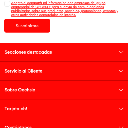
Acepto el compartir mi información con empresas del grupo
empresarial de OECHSLE para el envío de comunicaciones
publicitarias sobre sus productos, servicios, promociones, eventos y
otras actividades comerciales de interés.
Suscribirme
Secciones destacadas
Servicio al Cliente
Sobre Oechsle
Tarjeta oh!
Contáctanos