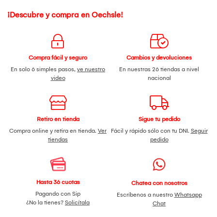
¡Descubre y compra en Oechsle!
Compra fácil y seguro
Cambios y devoluciones
En solo 6 simples pasos,
ve nuestro
En nuestras 26 tiendas a nivel
video
nacional
Retiro en tienda
Sigue tu pedido
Compra online y retira en tienda.
Ver
Fácil y rápido sólo con tu DNI.
Seguir
tiendas
pedido
Hasta 36 cuotas
Chatea con nosotros
Pagando con Sip
Escríbenos a nuestro
Whatsapp
¿No la tienes?
Solicítala
Chat