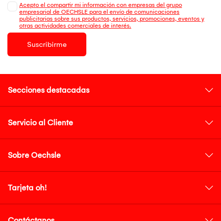
Acepto el compartir mi información con empresas del grupo
empresarial de OECHSLE para el envío de comunicaciones
publicitarias sobre sus productos, servicios, promociones, eventos y
otras actividades comerciales de interés.
Suscribirme
Secciones destacadas
Servicio al Cliente
Sobre Oechsle
Tarjeta oh!
Contáctanos