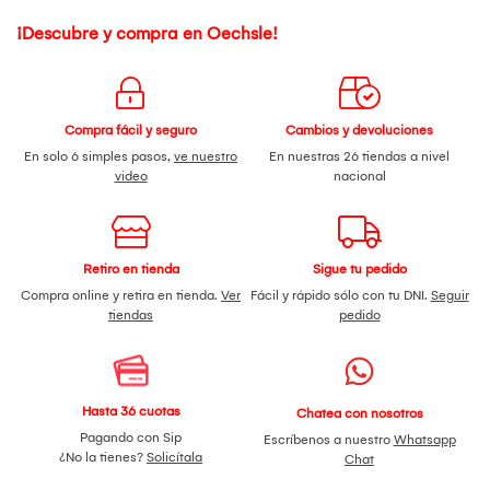
¡Descubre y compra en Oechsle!
Compra fácil y seguro
Cambios y devoluciones
En solo 6 simples pasos,
ve nuestro
En nuestras 26 tiendas a nivel
video
nacional
Retiro en tienda
Sigue tu pedido
Compra online y retira en tienda.
Ver
Fácil y rápido sólo con tu DNI.
Seguir
tiendas
pedido
Hasta 36 cuotas
Chatea con nosotros
Pagando con Sip
Escríbenos a nuestro
Whatsapp
¿No la tienes?
Solicítala
Chat