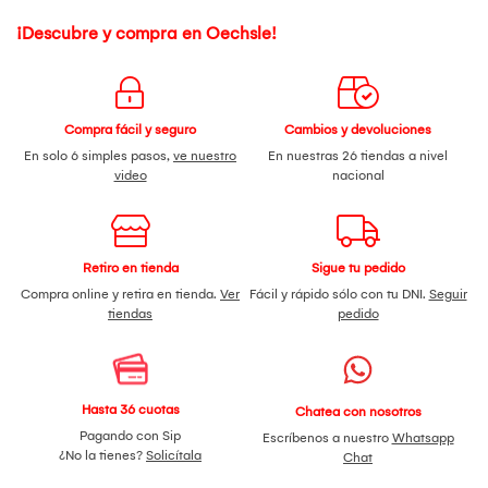
¡Descubre y compra en Oechsle!
Compra fácil y seguro
Cambios y devoluciones
En solo 6 simples pasos,
ve nuestro
En nuestras 26 tiendas a nivel
video
nacional
Retiro en tienda
Sigue tu pedido
Compra online y retira en tienda.
Ver
Fácil y rápido sólo con tu DNI.
Seguir
tiendas
pedido
Hasta 36 cuotas
Chatea con nosotros
Pagando con Sip
Escríbenos a nuestro
Whatsapp
¿No la tienes?
Solicítala
Chat