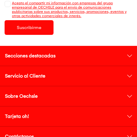
Acepto el compartir mi información con empresas del grupo
empresarial de OECHSLE para el envío de comunicaciones
publicitarias sobre sus productos, servicios, promociones, eventos y
otras actividades comerciales de interés.
Suscribirme
Secciones destacadas
Servicio al Cliente
Sobre Oechsle
Tarjeta oh!
Contáctanos