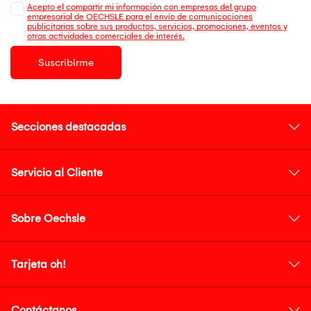
Acepto el compartir mi información con empresas del grupo
empresarial de OECHSLE para el envío de comunicaciones
publicitarias sobre sus productos, servicios, promociones, eventos y
otras actividades comerciales de interés.
Suscribirme
Secciones destacadas
Servicio al Cliente
Sobre Oechsle
Tarjeta oh!
Contáctanos