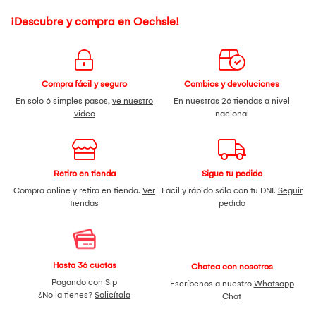
¡Descubre y compra en Oechsle!
Compra fácil y seguro
Cambios y devoluciones
En solo 6 simples pasos,
ve nuestro
En nuestras 26 tiendas a nivel
video
nacional
Retiro en tienda
Sigue tu pedido
Compra online y retira en tienda.
Ver
Fácil y rápido sólo con tu DNI.
Seguir
tiendas
pedido
Hasta 36 cuotas
Chatea con nosotros
Pagando con Sip
Escríbenos a nuestro
Whatsapp
¿No la tienes?
Solicítala
Chat