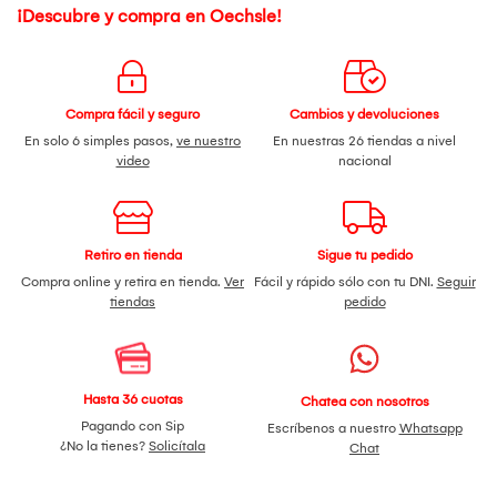
¡Descubre y compra en Oechsle!
Compra fácil y seguro
Cambios y devoluciones
En solo 6 simples pasos,
ve nuestro
En nuestras 26 tiendas a nivel
video
nacional
Retiro en tienda
Sigue tu pedido
Compra online y retira en tienda.
Ver
Fácil y rápido sólo con tu DNI.
Seguir
tiendas
pedido
Hasta 36 cuotas
Chatea con nosotros
Pagando con Sip
Escríbenos a nuestro
Whatsapp
¿No la tienes?
Solicítala
Chat