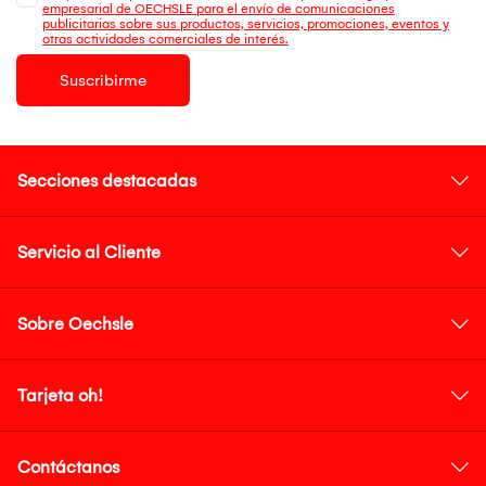
empresarial de OECHSLE para el envío de comunicaciones
publicitarias sobre sus productos, servicios, promociones, eventos y
otras actividades comerciales de interés.
Suscribirme
Secciones destacadas
Servicio al Cliente
Sobre Oechsle
Tarjeta oh!
Contáctanos