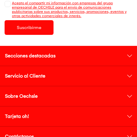
Acepto el compartir mi información con empresas del grupo
empresarial de OECHSLE para el envío de comunicaciones
publicitarias sobre sus productos, servicios, promociones, eventos y
otras actividades comerciales de interés.
Suscribirme
Secciones destacadas
Servicio al Cliente
Sobre Oechsle
Tarjeta oh!
Contáctanos