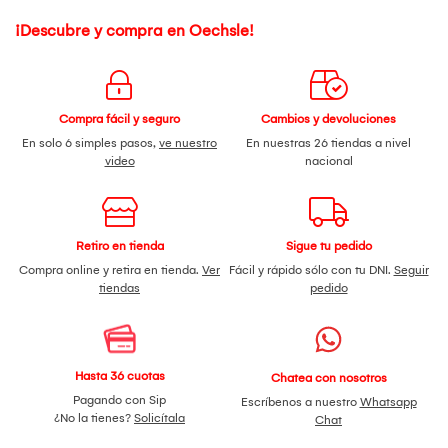
¡Descubre y compra en Oechsle!
Compra fácil y seguro
Cambios y devoluciones
En solo 6 simples pasos,
ve nuestro
En nuestras 26 tiendas a nivel
video
nacional
Retiro en tienda
Sigue tu pedido
Compra online y retira en tienda.
Ver
Fácil y rápido sólo con tu DNI.
Seguir
tiendas
pedido
Hasta 36 cuotas
Chatea con nosotros
Pagando con Sip
Escríbenos a nuestro
Whatsapp
¿No la tienes?
Solicítala
Chat