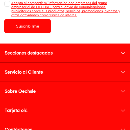
Acepto el compartir mi información con empresas del grupo
empresarial de OECHSLE para el envío de comunicaciones
publicitarias sobre sus productos, servicios, promociones, eventos y
otras actividades comerciales de interés.
Suscribirme
Secciones destacadas
Servicio al Cliente
Sobre Oechsle
Tarjeta oh!
Contáctanos