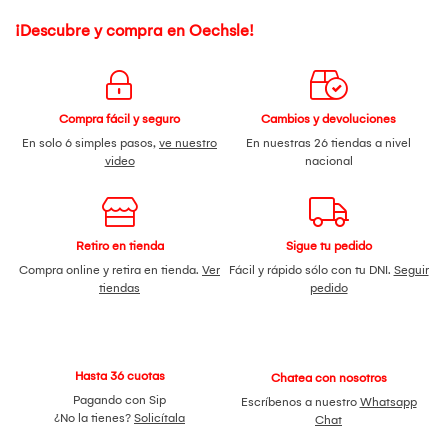
¡Descubre y compra en Oechsle!
Compra fácil y seguro
Cambios y devoluciones
En solo 6 simples pasos,
ve nuestro
En nuestras 26 tiendas a nivel
video
nacional
Retiro en tienda
Sigue tu pedido
Compra online y retira en tienda.
Ver
Fácil y rápido sólo con tu DNI.
Seguir
tiendas
pedido
Hasta 36 cuotas
Chatea con nosotros
Pagando con Sip
Escríbenos a nuestro
Whatsapp
¿No la tienes?
Solicítala
Chat