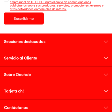
empresarial de OECHSLE para el envío de comunicaciones
publicitarias sobre sus productos, servicios, promociones, eventos y
otras actividades comerciales de interés.
Suscribirme
Secciones destacadas
Servicio al Cliente
Sobre Oechsle
Tarjeta oh!
Contáctanos