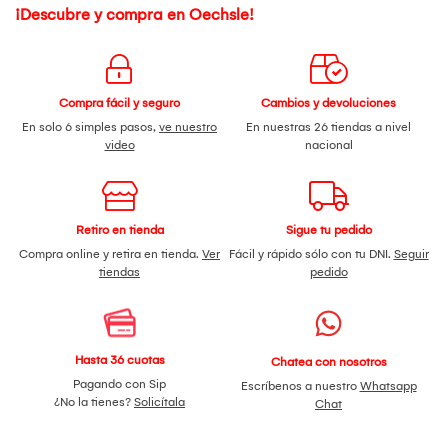
¡Descubre y compra en Oechsle!
Compra fácil y seguro
Cambios y devoluciones
En solo 6 simples pasos,
ve nuestro
En nuestras 26 tiendas a nivel
video
nacional
Retiro en tienda
Sigue tu pedido
Compra online y retira en tienda.
Ver
Fácil y rápido sólo con tu DNI.
Seguir
tiendas
pedido
Hasta 36 cuotas
Chatea con nosotros
Pagando con Sip
Escríbenos a nuestro
Whatsapp
¿No la tienes?
Solicítala
Chat