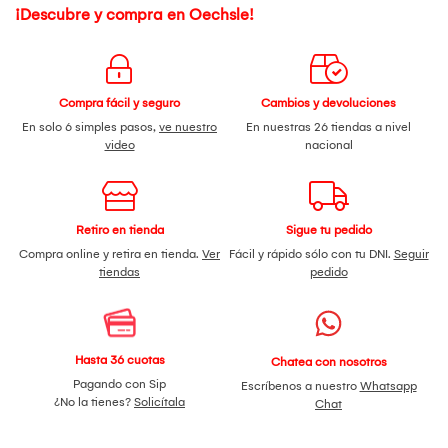
¡Descubre y compra en Oechsle!
Compra fácil y seguro
Cambios y devoluciones
En solo 6 simples pasos,
ve nuestro
En nuestras 26 tiendas a nivel
video
nacional
Retiro en tienda
Sigue tu pedido
Compra online y retira en tienda.
Ver
Fácil y rápido sólo con tu DNI.
Seguir
tiendas
pedido
Hasta 36 cuotas
Chatea con nosotros
Pagando con Sip
Escríbenos a nuestro
Whatsapp
¿No la tienes?
Solicítala
Chat