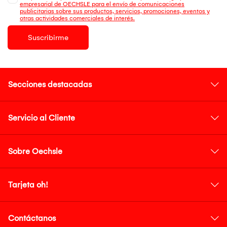
empresarial de OECHSLE para el envío de comunicaciones
publicitarias sobre sus productos, servicios, promociones, eventos y
otras actividades comerciales de interés.
Suscribirme
Secciones destacadas
Servicio al Cliente
Sobre Oechsle
Tarjeta oh!
Contáctanos