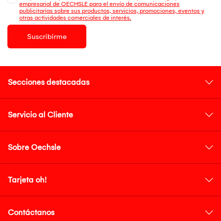
empresarial de OECHSLE para el envío de comunicaciones
publicitarias sobre sus productos, servicios, promociones, eventos y
otras actividades comerciales de interés.
Suscribirme
Secciones destacadas
Servicio al Cliente
Sobre Oechsle
Tarjeta oh!
Contáctanos