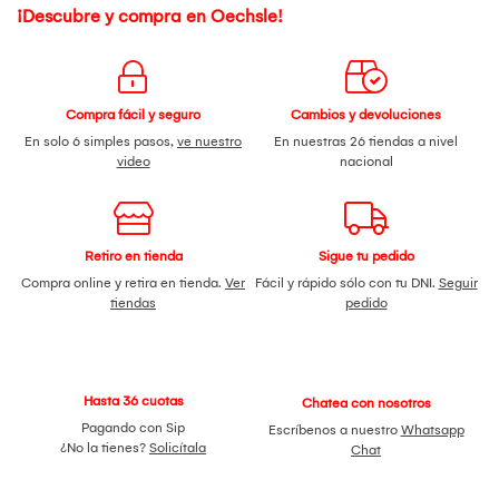
¡Descubre y compra en Oechsle!
Compra fácil y seguro
Cambios y devoluciones
En solo 6 simples pasos,
ve nuestro
En nuestras 26 tiendas a nivel
video
nacional
Retiro en tienda
Sigue tu pedido
Compra online y retira en tienda.
Ver
Fácil y rápido sólo con tu DNI.
Seguir
tiendas
pedido
Hasta 36 cuotas
Chatea con nosotros
Pagando con Sip
Escríbenos a nuestro
Whatsapp
¿No la tienes?
Solicítala
Chat