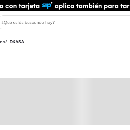
ina
DKASA