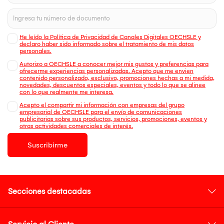
He leído la Política de Privacidad de Canales Digitales OECHSLE y
declaro haber sido informado sobre el tratamiento de mis datos
personales.
Autorizo a OECHSLE a conocer mejor mis gustos y preferencias para
ofrecerme experiencias personalizadas. Acepto que me envien
contenido personalizado, exclusivo, promociones hechas a mi medida,
novedades, descuentos especiales, eventos y todo lo que se alinee
con lo que realmente me interesa.
Acepto el compartir mi información con empresas del grupo
empresarial de OECHSLE para el envío de comunicaciones
publicitarias sobre sus productos, servicios, promociones, eventos y
otras actividades comerciales de interés.
Suscribirme
Secciones destacadas