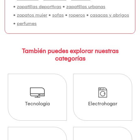
•
zapatillas deportivas
•
zapatillas urbanas
•
zapatos mujer
•
sofas
•
roperos
•
casacas y abrigos
•
perfumes
También puedes explorar nuestras
categorías
Tecnología
Electrohogar