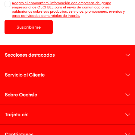
Acepto el compartir mi información con empresas del grupo
empresarial de OECHSLE para el envío de comunicaciones
publicitarias sobre sus productos, servicios, promociones, eventos y
otras actividades comerciales de interés.
Suscribirme
Secciones destacadas
Servicio al Cliente
Sobre Oechsle
Tarjeta oh!
Contáctanos