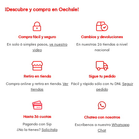
¡Descubre y compra en Oechsle!
Compra fácil y seguro
Cambios y devoluciones
En solo 6 simples pasos,
ve nuestro
En nuestras 26 tiendas a nivel
video
nacional
Retiro en tienda
Sigue tu pedido
Compra online y retira en tienda.
Ver
Fácil y rápido sólo con tu DNI.
Seguir
tiendas
pedido
Hasta 36 cuotas
Chatea con nosotros
Pagando con Sip
Escríbenos a nuestro
Whatsapp
¿No la tienes?
Solicítala
Chat