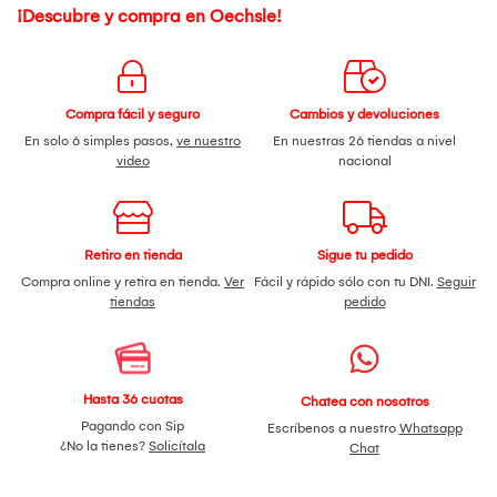
¡Descubre y compra en Oechsle!
Compra fácil y seguro
Cambios y devoluciones
En solo 6 simples pasos,
ve nuestro
En nuestras 26 tiendas a nivel
video
nacional
Retiro en tienda
Sigue tu pedido
Compra online y retira en tienda.
Ver
Fácil y rápido sólo con tu DNI.
Seguir
tiendas
pedido
Hasta 36 cuotas
Chatea con nosotros
Pagando con Sip
Escríbenos a nuestro
Whatsapp
¿No la tienes?
Solicítala
Chat