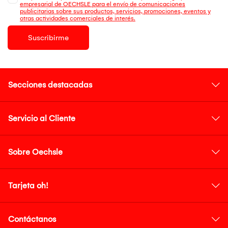
empresarial de OECHSLE para el envío de comunicaciones
publicitarias sobre sus productos, servicios, promociones, eventos y
otras actividades comerciales de interés.
Suscribirme
Secciones destacadas
Servicio al Cliente
Sobre Oechsle
Tarjeta oh!
Contáctanos