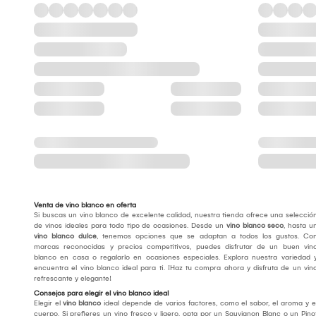
Venta de vino blanco en oferta
Si buscas un vino blanco de excelente calidad, nuestra tienda ofrece una selecció
de vinos ideales para todo tipo de ocasiones. Desde un
vino blanco seco
, hasta u
vino blanco dulce
, tenemos opciones que se adaptan a todos los gustos. Co
marcas reconocidas y precios competitivos, puedes disfrutar de un buen vin
blanco en casa o regalarlo en ocasiones especiales. Explora nuestra variedad 
encuentra el vino blanco ideal para ti. ¡Haz tu compra ahora y disfruta de un vin
refrescante y elegante!
Consejos para elegir el vino blanco ideal
Elegir el
vino blanco
ideal depende de varios factores, como el sabor, el aroma y e
cuerpo. Si prefieres un vino fresco y ligero, opta por un Sauvignon Blanc o un Pino