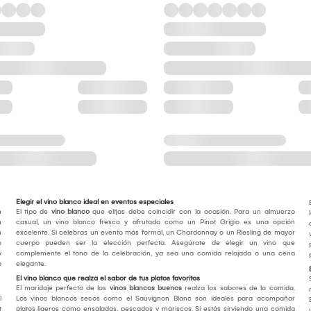
Elegir el vino blanco ideal en eventos especiales
n
El tipo de
vino blanco
que elijas debe coincidir con la ocasión. Para un almuerzo
n
casual, un vino blanco fresco y afrutado como un Pinot Grigio es una opción
n
excelente. Si celebras un evento más formal, un Chardonnay o un Riesling de mayor
o
cuerpo pueden ser la elección perfecta. Asegúrate de elegir un vino que
y
complemente el tono de la celebración, ya sea una comida relajada o una cena
o
elegante.
El vino blanco que realza el sabor de tus platos favoritos
El maridaje perfecto de los
vinos blancos buenos
realza los sabores de la comida.
l
Los vinos blancos secos como el Sauvignon Blanc son ideales para acompañar
t
platos ligeros como ensaladas, pescados y mariscos. Si estás sirviendo una comida