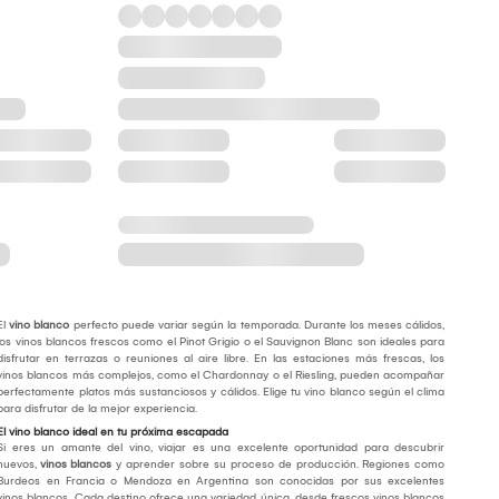
El
vino blanco
perfecto puede variar según la temporada. Durante los meses cálidos,
los vinos blancos frescos como el Pinot Grigio o el Sauvignon Blanc son ideales para
disfrutar en terrazas o reuniones al aire libre. En las estaciones más frescas, los
vinos blancos más complejos, como el Chardonnay o el Riesling, pueden acompañar
perfectamente platos más sustanciosos y cálidos. Elige tu vino blanco según el clima
para disfrutar de la mejor experiencia.
El vino blanco ideal en tu próxima escapada
Si eres un amante del vino, viajar es una excelente oportunidad para descubrir
nuevos,
vinos blancos
y aprender sobre su proceso de producción. Regiones como
Burdeos en Francia o Mendoza en Argentina son conocidas por sus excelentes
vinos blancos. Cada destino ofrece una variedad única, desde frescos vinos blancos