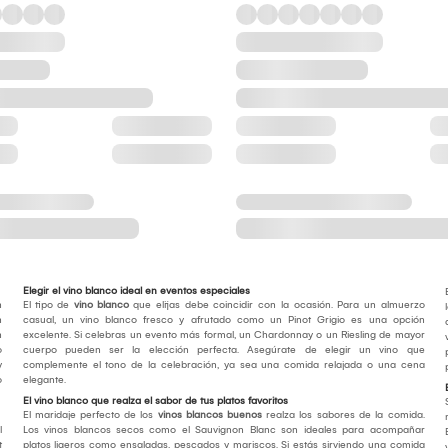
Elegir el vino blanco ideal en eventos especiales
n
El tipo de
vino blanco
que elijas debe coincidir con la ocasión. Para un almuerzo
n
casual, un vino blanco fresco y afrutado como un Pinot Grigio es una opción
n
excelente. Si celebras un evento más formal, un Chardonnay o un Riesling de mayor
o
cuerpo pueden ser la elección perfecta. Asegúrate de elegir un vino que
y
complemente el tono de la celebración, ya sea una comida relajada o una cena
o
elegante.
El vino blanco que realza el sabor de tus platos favoritos
El maridaje perfecto de los
vinos blancos buenos
realza los sabores de la comida.
l
Los vinos blancos secos como el Sauvignon Blanc son ideales para acompañar
t
platos ligeros como ensaladas, pescados y mariscos. Si estás sirviendo una comida