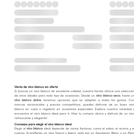
Venta de vino blanco en oferta
Si buscas un vino blanco de excelente calidad, nuestra tienda ofrece una selecció
de vinos ideales para todo tipo de ocasiones. Desde un
vino blanco seco
, hasta u
vino blanco dulce
, tenemos opciones que se adaptan a todos los gustos. Co
marcas reconocidas y precios competitivos, puedes disfrutar de un buen vin
blanco en casa o regalarlo en ocasiones especiales. Explora nuestra variedad 
encuentra el vino blanco ideal para ti. ¡Haz tu compra ahora y disfruta de un vin
refrescante y elegante!
Consejos para elegir el vino blanco ideal
Elegir el
vino blanco
ideal depende de varios factores, como el sabor, el aroma y e
cuerpo. Si prefieres un vino fresco y ligero, opta por un Sauvignon Blanc o un Pino