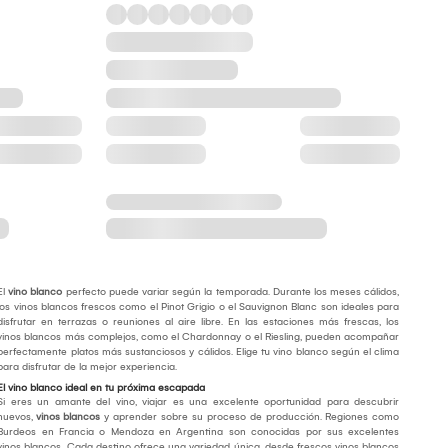
El
vino blanco
perfecto puede variar según la temporada. Durante los meses cálidos,
los vinos blancos frescos como el Pinot Grigio o el Sauvignon Blanc son ideales para
disfrutar en terrazas o reuniones al aire libre. En las estaciones más frescas, los
vinos blancos más complejos, como el Chardonnay o el Riesling, pueden acompañar
perfectamente platos más sustanciosos y cálidos. Elige tu vino blanco según el clima
para disfrutar de la mejor experiencia.
El vino blanco ideal en tu próxima escapada
Si eres un amante del vino, viajar es una excelente oportunidad para descubrir
nuevos,
vinos blancos
y aprender sobre su proceso de producción. Regiones como
Burdeos en Francia o Mendoza en Argentina son conocidas por sus excelentes
vinos blancos. Cada destino ofrece una variedad única, desde frescos vinos blancos