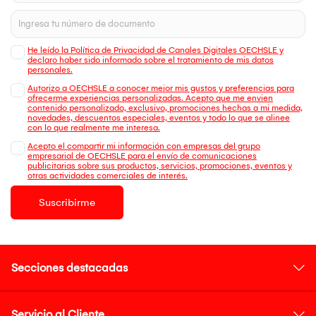
He leído la Política de Privacidad de Canales Digitales OECHSLE y
declaro haber sido informado sobre el tratamiento de mis datos
personales.
Autorizo a OECHSLE a conocer mejor mis gustos y preferencias para
ofrecerme experiencias personalizadas. Acepto que me envien
contenido personalizado, exclusivo, promociones hechas a mi medida,
novedades, descuentos especiales, eventos y todo lo que se alinee
con lo que realmente me interesa.
Acepto el compartir mi información con empresas del grupo
empresarial de OECHSLE para el envío de comunicaciones
publicitarias sobre sus productos, servicios, promociones, eventos y
otras actividades comerciales de interés.
Suscribirme
Secciones destacadas
Servicio al Cliente