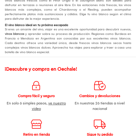
vinos blancos frescos como el Pinot Grigio o el Sauvignon Blanc son ideales para
disfrutar en terrazas o reuniones al aire libre. En las estaciones más frescas, los vinos
blancos más complejos, como el Chardonnay o el Riesling, pueden acompañar
perfectamente platos más sustanciosos y cálidos. Elige tu vino blanco según el clima
para disfrutar de la mejor experiencia.
El vino blanco ideal en tu próxima escapada
Si eres un amante del vino, viajar es una excelente oportunidad para descubrir nuevos,
vinos blancos
y aprender sobre su proceso de producción. Regiones como Burdeos en
Francia o Mendoza en Argentina son conocidas por sus excelentes vinos blancos.
Cada destino ofrece una variedad única, desde frescos vinos blancos secos hasta
complejos vinos blancos dulces. Aprovecha tus viajes para explorar y traer a casa una
botella de vino blanco especial.
¡Descubre y compra en Oechsle!
Compra fácil y seguro
Cambios y devoluciones
En solo 6 simples pasos,
ve nuestro
En nuestras 26 tiendas a nivel
video
nacional
Retiro en tienda
Sigue tu pedido