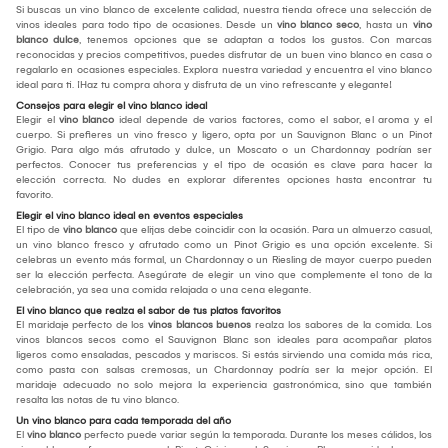
Si buscas un vino blanco de excelente calidad, nuestra tienda ofrece una selección de
vinos ideales para todo tipo de ocasiones. Desde un
vino blanco seco
, hasta un
vino
blanco dulce
, tenemos opciones que se adaptan a todos los gustos. Con marcas
reconocidas y precios competitivos, puedes disfrutar de un buen vino blanco en casa o
regalarlo en ocasiones especiales. Explora nuestra variedad y encuentra el vino blanco
ideal para ti. ¡Haz tu compra ahora y disfruta de un vino refrescante y elegante!
Consejos para elegir el vino blanco ideal
Elegir el
vino blanco
ideal depende de varios factores, como el sabor, el aroma y el
cuerpo. Si prefieres un vino fresco y ligero, opta por un Sauvignon Blanc o un Pinot
Grigio. Para algo más afrutado y dulce, un Moscato o un Chardonnay podrían ser
perfectos. Conocer tus preferencias y el tipo de ocasión es clave para hacer la
elección correcta. No dudes en explorar diferentes opciones hasta encontrar tu
favorito.
Elegir el vino blanco ideal en eventos especiales
El tipo de
vino blanco
que elijas debe coincidir con la ocasión. Para un almuerzo casual,
un vino blanco fresco y afrutado como un Pinot Grigio es una opción excelente. Si
celebras un evento más formal, un Chardonnay o un Riesling de mayor cuerpo pueden
ser la elección perfecta. Asegúrate de elegir un vino que complemente el tono de la
celebración, ya sea una comida relajada o una cena elegante.
El vino blanco que realza el sabor de tus platos favoritos
El maridaje perfecto de los
vinos blancos buenos
realza los sabores de la comida. Los
vinos blancos secos como el Sauvignon Blanc son ideales para acompañar platos
ligeros como ensaladas, pescados y mariscos. Si estás sirviendo una comida más rica,
como pasta con salsas cremosas, un Chardonnay podría ser la mejor opción. El
maridaje adecuado no solo mejora la experiencia gastronómica, sino que también
resalta las notas de tu vino blanco.
Un vino blanco para cada temporada del año
El
vino blanco
perfecto puede variar según la temporada. Durante los meses cálidos, los