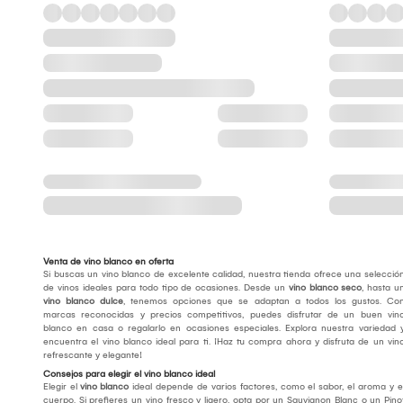
Venta de vino blanco en oferta
Si buscas un vino blanco de excelente calidad, nuestra tienda ofrece una selecció
de vinos ideales para todo tipo de ocasiones. Desde un
vino blanco seco
, hasta u
vino blanco dulce
, tenemos opciones que se adaptan a todos los gustos. Co
marcas reconocidas y precios competitivos, puedes disfrutar de un buen vin
blanco en casa o regalarlo en ocasiones especiales. Explora nuestra variedad 
encuentra el vino blanco ideal para ti. ¡Haz tu compra ahora y disfruta de un vin
refrescante y elegante!
Consejos para elegir el vino blanco ideal
Elegir el
vino blanco
ideal depende de varios factores, como el sabor, el aroma y e
cuerpo. Si prefieres un vino fresco y ligero, opta por un Sauvignon Blanc o un Pino