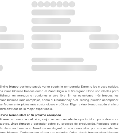
El
vino blanco
perfecto puede variar según la temporada. Durante los meses cálidos,
los vinos blancos frescos como el Pinot Grigio o el Sauvignon Blanc son ideales para
disfrutar en terrazas o reuniones al aire libre. En las estaciones más frescas, los
vinos blancos más complejos, como el Chardonnay o el Riesling, pueden acompañar
perfectamente platos más sustanciosos y cálidos. Elige tu vino blanco según el clima
para disfrutar de la mejor experiencia.
El vino blanco ideal en tu próxima escapada
Si eres un amante del vino, viajar es una excelente oportunidad para descubrir
nuevos,
vinos blancos
y aprender sobre su proceso de producción. Regiones como
Burdeos en Francia o Mendoza en Argentina son conocidas por sus excelentes
vinos blancos. Cada destino ofrece una variedad única, desde frescos vinos blancos