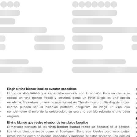
Elegir el vino blanco ideal en eventos especiales
n
El tipo de
vino blanco
que elijas debe coincidir con la ocasión. Para un almuerzo
n
casual, un vino blanco fresco y afrutado como un Pinot Grigio es una opción
n
excelente. Si celebras un evento más formal, un Chardonnay o un Riesling de mayor
o
cuerpo pueden ser la elección perfecta. Asegúrate de elegir un vino que
y
complemente el tono de la celebración, ya sea una comida relajada o una cena
o
elegante.
El vino blanco que realza el sabor de tus platos favoritos
El maridaje perfecto de los
vinos blancos buenos
realza los sabores de la comida.
l
Los vinos blancos secos como el Sauvignon Blanc son ideales para acompañar
t
platos ligeros como ensaladas, pescados y mariscos. Si estás sirviendo una comida