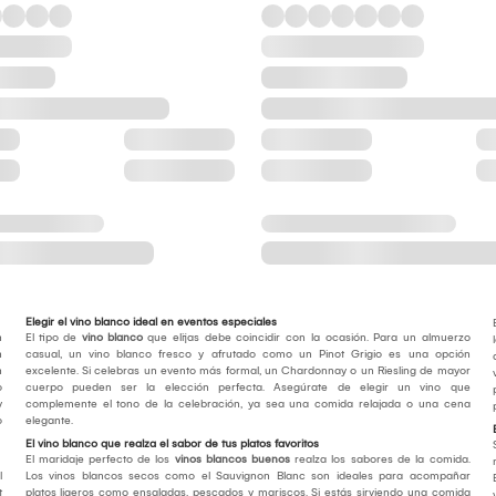
Elegir el vino blanco ideal en eventos especiales
n
El tipo de
vino blanco
que elijas debe coincidir con la ocasión. Para un almuerzo
n
casual, un vino blanco fresco y afrutado como un Pinot Grigio es una opción
n
excelente. Si celebras un evento más formal, un Chardonnay o un Riesling de mayor
o
cuerpo pueden ser la elección perfecta. Asegúrate de elegir un vino que
y
complemente el tono de la celebración, ya sea una comida relajada o una cena
o
elegante.
El vino blanco que realza el sabor de tus platos favoritos
El maridaje perfecto de los
vinos blancos buenos
realza los sabores de la comida.
l
Los vinos blancos secos como el Sauvignon Blanc son ideales para acompañar
t
platos ligeros como ensaladas, pescados y mariscos. Si estás sirviendo una comida