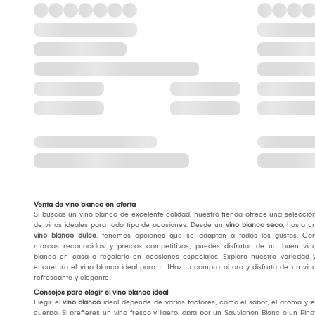
Venta de vino blanco en oferta
Si buscas un vino blanco de excelente calidad, nuestra tienda ofrece una selecció
de vinos ideales para todo tipo de ocasiones. Desde un
vino blanco seco
, hasta u
vino blanco dulce
, tenemos opciones que se adaptan a todos los gustos. Co
marcas reconocidas y precios competitivos, puedes disfrutar de un buen vin
blanco en casa o regalarlo en ocasiones especiales. Explora nuestra variedad 
encuentra el vino blanco ideal para ti. ¡Haz tu compra ahora y disfruta de un vin
refrescante y elegante!
Consejos para elegir el vino blanco ideal
Elegir el
vino blanco
ideal depende de varios factores, como el sabor, el aroma y e
cuerpo. Si prefieres un vino fresco y ligero, opta por un Sauvignon Blanc o un Pino