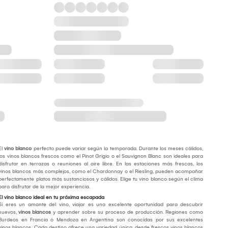
El
vino blanco
perfecto puede variar según la temporada. Durante los meses cálidos,
los vinos blancos frescos como el Pinot Grigio o el Sauvignon Blanc son ideales para
disfrutar en terrazas o reuniones al aire libre. En las estaciones más frescas, los
vinos blancos más complejos, como el Chardonnay o el Riesling, pueden acompañar
perfectamente platos más sustanciosos y cálidos. Elige tu vino blanco según el clima
para disfrutar de la mejor experiencia.
El vino blanco ideal en tu próxima escapada
Si eres un amante del vino, viajar es una excelente oportunidad para descubrir
nuevos,
vinos blancos
y aprender sobre su proceso de producción. Regiones como
Burdeos en Francia o Mendoza en Argentina son conocidas por sus excelentes
vinos blancos. Cada destino ofrece una variedad única, desde frescos vinos blancos