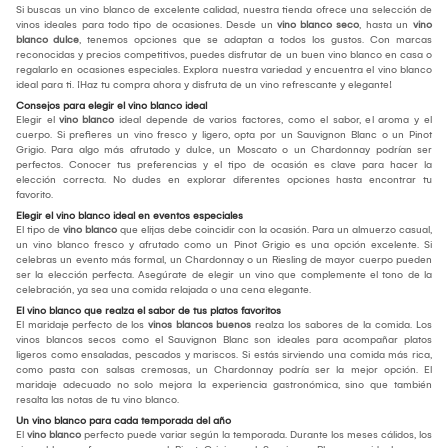
Si buscas un vino blanco de excelente calidad, nuestra tienda ofrece una selección de
vinos ideales para todo tipo de ocasiones. Desde un
vino blanco seco
, hasta un
vino
blanco dulce
, tenemos opciones que se adaptan a todos los gustos. Con marcas
reconocidas y precios competitivos, puedes disfrutar de un buen vino blanco en casa o
regalarlo en ocasiones especiales. Explora nuestra variedad y encuentra el vino blanco
ideal para ti. ¡Haz tu compra ahora y disfruta de un vino refrescante y elegante!
Consejos para elegir el vino blanco ideal
Elegir el
vino blanco
ideal depende de varios factores, como el sabor, el aroma y el
cuerpo. Si prefieres un vino fresco y ligero, opta por un Sauvignon Blanc o un Pinot
Grigio. Para algo más afrutado y dulce, un Moscato o un Chardonnay podrían ser
perfectos. Conocer tus preferencias y el tipo de ocasión es clave para hacer la
elección correcta. No dudes en explorar diferentes opciones hasta encontrar tu
favorito.
Elegir el vino blanco ideal en eventos especiales
El tipo de
vino blanco
que elijas debe coincidir con la ocasión. Para un almuerzo casual,
un vino blanco fresco y afrutado como un Pinot Grigio es una opción excelente. Si
celebras un evento más formal, un Chardonnay o un Riesling de mayor cuerpo pueden
ser la elección perfecta. Asegúrate de elegir un vino que complemente el tono de la
celebración, ya sea una comida relajada o una cena elegante.
El vino blanco que realza el sabor de tus platos favoritos
El maridaje perfecto de los
vinos blancos buenos
realza los sabores de la comida. Los
vinos blancos secos como el Sauvignon Blanc son ideales para acompañar platos
ligeros como ensaladas, pescados y mariscos. Si estás sirviendo una comida más rica,
como pasta con salsas cremosas, un Chardonnay podría ser la mejor opción. El
maridaje adecuado no solo mejora la experiencia gastronómica, sino que también
resalta las notas de tu vino blanco.
Un vino blanco para cada temporada del año
El
vino blanco
perfecto puede variar según la temporada. Durante los meses cálidos, los