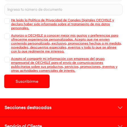
He leído la Política de Privacidad de Canales Digitales OECHSLE y
declaro haber sido informado sobre el tratamiento de mis datos
personales.
Autorizo a OECHSLE a conocer mejor mis gustos y preferencias para
ofrecerme experiencias personalizadas. Acepto que me envien
contenido personalizado, exclusivo, promociones hechas a mi medida,
novedades, descuentos especiales, eventos y todo lo que se alinee
con lo que realmente me interesa.
Acepto el compartir mi información con empresas del grupo
empresarial de OECHSLE para el envío de comunicaciones
publicitarias sobre sus productos, servicios, promociones, eventos y
otras actividades comerciales de interés.
Suscribirme
Secciones destacadas
Servicio al Cliente