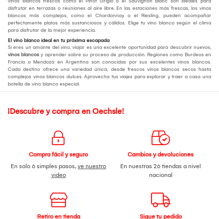
vinos blancos frescos como el Pinot Grigio o el Sauvignon Blanc son ideales para
disfrutar en terrazas o reuniones al aire libre. En las estaciones más frescas, los vinos
blancos más complejos, como el Chardonnay o el Riesling, pueden acompañar
perfectamente platos más sustanciosos y cálidos. Elige tu vino blanco según el clima
para disfrutar de la mejor experiencia.
El vino blanco ideal en tu próxima escapada
Si eres un amante del vino, viajar es una excelente oportunidad para descubrir nuevos,
vinos blancos
y aprender sobre su proceso de producción. Regiones como Burdeos en
Francia o Mendoza en Argentina son conocidas por sus excelentes vinos blancos.
Cada destino ofrece una variedad única, desde frescos vinos blancos secos hasta
complejos vinos blancos dulces. Aprovecha tus viajes para explorar y traer a casa una
botella de vino blanco especial.
¡Descubre y compra en Oechsle!
Compra fácil y seguro
Cambios y devoluciones
En solo 6 simples pasos,
ve nuestro
En nuestras 26 tiendas a nivel
video
nacional
Retiro en tienda
Sigue tu pedido