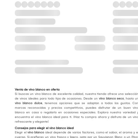
Venta de vino blanco en oferta
Si buscas un vino blanco de excelente calidad, nuestra tienda ofrece una selecció
de vinos ideales para todo tipo de ocasiones. Desde un
vino blanco seco
, hasta u
vino blanco dulce
, tenemos opciones que se adaptan a todos los gustos. Co
marcas reconocidas y precios competitivos, puedes disfrutar de un buen vin
blanco en casa o regalarlo en ocasiones especiales. Explora nuestra variedad 
encuentra el vino blanco ideal para ti. ¡Haz tu compra ahora y disfruta de un vin
refrescante y elegante!
Consejos para elegir el vino blanco ideal
Elegir el
vino blanco
ideal depende de varios factores, como el sabor, el aroma y e
cuerpo. Si prefieres un vino fresco y ligero, opta por un Sauvignon Blanc o un Pino