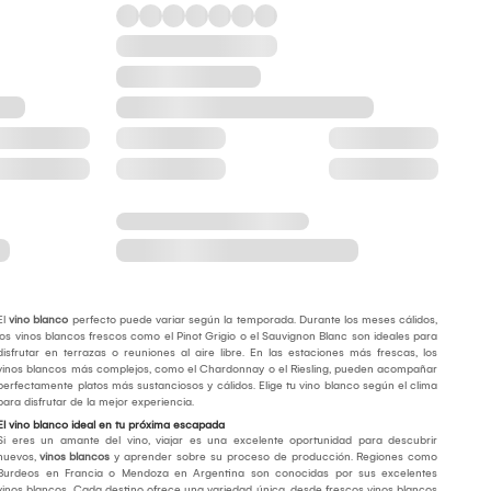
El
vino blanco
perfecto puede variar según la temporada. Durante los meses cálidos,
los vinos blancos frescos como el Pinot Grigio o el Sauvignon Blanc son ideales para
disfrutar en terrazas o reuniones al aire libre. En las estaciones más frescas, los
vinos blancos más complejos, como el Chardonnay o el Riesling, pueden acompañar
perfectamente platos más sustanciosos y cálidos. Elige tu vino blanco según el clima
para disfrutar de la mejor experiencia.
El vino blanco ideal en tu próxima escapada
Si eres un amante del vino, viajar es una excelente oportunidad para descubrir
nuevos,
vinos blancos
y aprender sobre su proceso de producción. Regiones como
Burdeos en Francia o Mendoza en Argentina son conocidas por sus excelentes
vinos blancos. Cada destino ofrece una variedad única, desde frescos vinos blancos