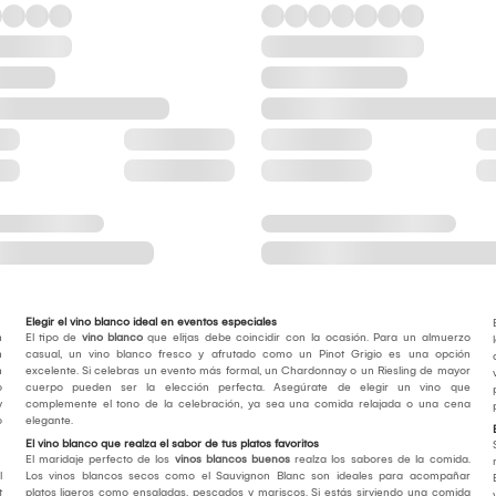
Elegir el vino blanco ideal en eventos especiales
n
El tipo de
vino blanco
que elijas debe coincidir con la ocasión. Para un almuerzo
n
casual, un vino blanco fresco y afrutado como un Pinot Grigio es una opción
n
excelente. Si celebras un evento más formal, un Chardonnay o un Riesling de mayor
o
cuerpo pueden ser la elección perfecta. Asegúrate de elegir un vino que
y
complemente el tono de la celebración, ya sea una comida relajada o una cena
o
elegante.
El vino blanco que realza el sabor de tus platos favoritos
El maridaje perfecto de los
vinos blancos buenos
realza los sabores de la comida.
l
Los vinos blancos secos como el Sauvignon Blanc son ideales para acompañar
t
platos ligeros como ensaladas, pescados y mariscos. Si estás sirviendo una comida