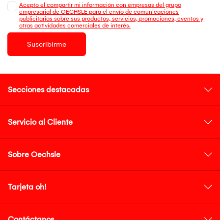
Acepto el compartir mi información con empresas del grupo
empresarial de OECHSLE para el envío de comunicaciones
publicitarias sobre sus productos, servicios, promociones, eventos y
otras actividades comerciales de interés.
Suscribirme
Secciones destacadas
Servicio al Cliente
Sobre Oechsle
Tarjeta oh!
Contáctanos