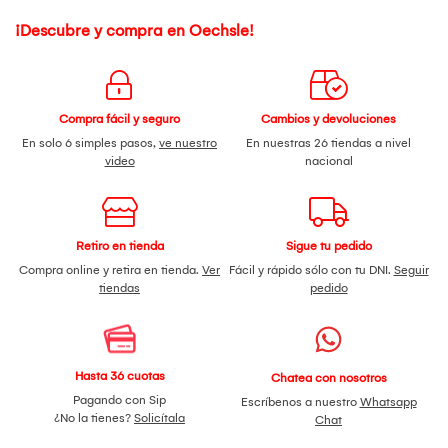
¡Descubre y compra en Oechsle!
Compra fácil y seguro
Cambios y devoluciones
En solo 6 simples pasos,
ve nuestro
En nuestras 26 tiendas a nivel
video
nacional
Retiro en tienda
Sigue tu pedido
Compra online y retira en tienda.
Ver
Fácil y rápido sólo con tu DNI.
Seguir
tiendas
pedido
Hasta 36 cuotas
Chatea con nosotros
Pagando con Sip
Escríbenos a nuestro
Whatsapp
¿No la tienes?
Solicítala
Chat