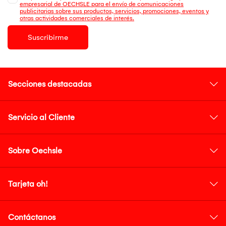
empresarial de OECHSLE para el envío de comunicaciones
publicitarias sobre sus productos, servicios, promociones, eventos y
otras actividades comerciales de interés.
Suscribirme
Secciones destacadas
Servicio al Cliente
Sobre Oechsle
Tarjeta oh!
Contáctanos