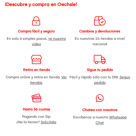
¡Descubre y compra en Oechsle!
Compra fácil y seguro
Cambios y devoluciones
En solo 6 simples pasos,
ve nuestro
En nuestras 26 tiendas a nivel
video
nacional
Retiro en tienda
Sigue tu pedido
Compra online y retira en tienda.
Ver
Fácil y rápido sólo con tu DNI.
Seguir
tiendas
pedido
Hasta 36 cuotas
Chatea con nosotros
Pagando con Sip
Escríbenos a nuestro
Whatsapp
¿No la tienes?
Solicítala
Chat