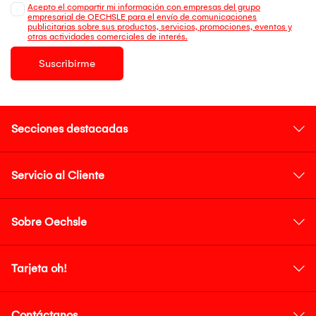
Acepto el compartir mi información con empresas del grupo
empresarial de OECHSLE para el envío de comunicaciones
publicitarias sobre sus productos, servicios, promociones, eventos y
otras actividades comerciales de interés.
Suscribirme
Secciones destacadas
Servicio al Cliente
Sobre Oechsle
Tarjeta oh!
Contáctanos