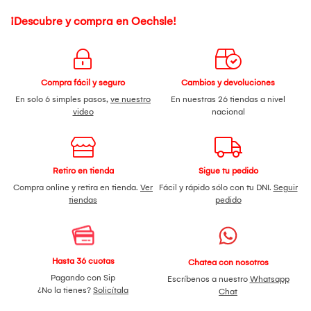
¡Descubre y compra en Oechsle!
Compra fácil y seguro
Cambios y devoluciones
En solo 6 simples pasos,
ve nuestro
En nuestras 26 tiendas a nivel
video
nacional
Retiro en tienda
Sigue tu pedido
Compra online y retira en tienda.
Ver
Fácil y rápido sólo con tu DNI.
Seguir
tiendas
pedido
Hasta 36 cuotas
Chatea con nosotros
Pagando con Sip
Escríbenos a nuestro
Whatsapp
¿No la tienes?
Solicítala
Chat