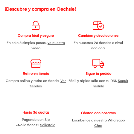
¡Descubre y compra en Oechsle!
Compra fácil y seguro
Cambios y devoluciones
En solo 6 simples pasos,
ve nuestro
En nuestras 26 tiendas a nivel
video
nacional
Retiro en tienda
Sigue tu pedido
Compra online y retira en tienda.
Ver
Fácil y rápido sólo con tu DNI.
Seguir
tiendas
pedido
Hasta 36 cuotas
Chatea con nosotros
Pagando con Sip
Escríbenos a nuestro
Whatsapp
¿No la tienes?
Solicítala
Chat