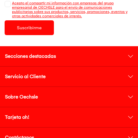
Acepto el compartir mi información con empresas del grupo
empresarial de OECHSLE para el envío de comunicaciones
publicitarias sobre sus productos, servicios, promociones, eventos y
otras actividades comerciales de interés.
Suscribirme
Secciones destacadas
Servicio al Cliente
Sobre Oechsle
Tarjeta oh!
Contáctanos