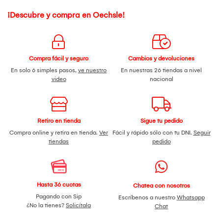
¡Descubre y compra en Oechsle!
Compra fácil y seguro
Cambios y devoluciones
En solo 6 simples pasos,
ve nuestro
En nuestras 26 tiendas a nivel
video
nacional
Retiro en tienda
Sigue tu pedido
Compra online y retira en tienda.
Ver
Fácil y rápido sólo con tu DNI.
Seguir
tiendas
pedido
Hasta 36 cuotas
Chatea con nosotros
Pagando con Sip
Escríbenos a nuestro
Whatsapp
¿No la tienes?
Solicítala
Chat