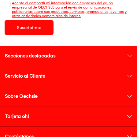
Acepto el compartir mi información con empresas del grupo
empresarial de OECHSLE para el envío de comunicaciones
publicitarias sobre sus productos, servicios, promociones, eventos y
otras actividades comerciales de interés.
Suscribirme
Secciones destacadas
Servicio al Cliente
Sobre Oechsle
Tarjeta oh!
Contáctanos