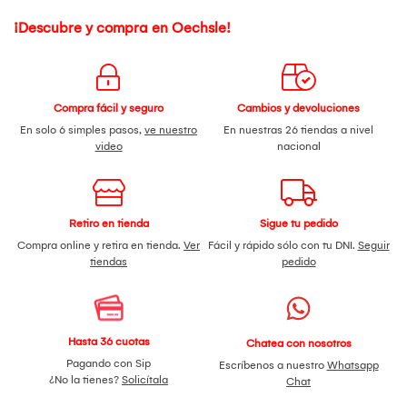
¡Descubre y compra en Oechsle!
Compra fácil y seguro
Cambios y devoluciones
En solo 6 simples pasos,
ve nuestro
En nuestras 26 tiendas a nivel
video
nacional
Retiro en tienda
Sigue tu pedido
Compra online y retira en tienda.
Ver
Fácil y rápido sólo con tu DNI.
Seguir
tiendas
pedido
Hasta 36 cuotas
Chatea con nosotros
Pagando con Sip
Escríbenos a nuestro
Whatsapp
¿No la tienes?
Solicítala
Chat