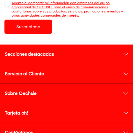
Acepto el compartir mi información con empresas del grupo
empresarial de OECHSLE para el envío de comunicaciones
publicitarias sobre sus productos, servicios, promociones, eventos y
otras actividades comerciales de interés.
Suscribirme
Secciones destacadas
Servicio al Cliente
Sobre Oechsle
Tarjeta oh!
Contáctanos