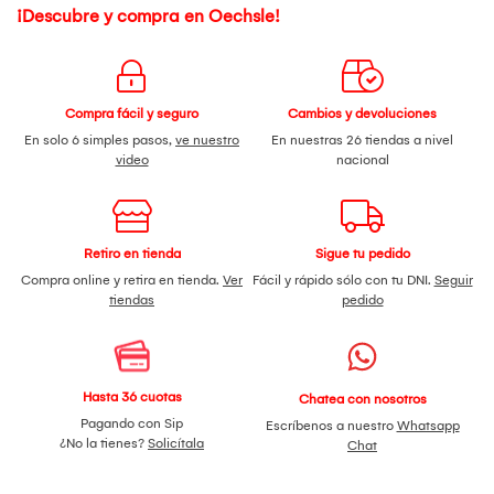
¡Descubre y compra en Oechsle!
Compra fácil y seguro
Cambios y devoluciones
En solo 6 simples pasos,
ve nuestro
En nuestras 26 tiendas a nivel
video
nacional
Retiro en tienda
Sigue tu pedido
Compra online y retira en tienda.
Ver
Fácil y rápido sólo con tu DNI.
Seguir
tiendas
pedido
Hasta 36 cuotas
Chatea con nosotros
Pagando con Sip
Escríbenos a nuestro
Whatsapp
¿No la tienes?
Solicítala
Chat