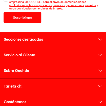
empresarial de OECHSLE para el envío de comunicaciones
publicitarias sobre sus productos, servicios, promociones, eventos y
otras actividades comerciales de interés.
Suscribirme
Secciones destacadas
Servicio al Cliente
Sobre Oechsle
Tarjeta oh!
Contáctanos