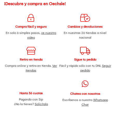
¡Descubre y compra en Oechsle!
Compra fácil y seguro
Cambios y devoluciones
En solo 6 simples pasos,
ve nuestro
En nuestras 26 tiendas a nivel
video
nacional
Retiro en tienda
Sigue tu pedido
Compra online y retira en tienda.
Ver
Fácil y rápido sólo con tu DNI.
Seguir
tiendas
pedido
Hasta 36 cuotas
Chatea con nosotros
Pagando con Sip
Escríbenos a nuestro
Whatsapp
¿No la tienes?
Solicítala
Chat