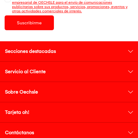
empresarial de OECHSLE para el envío de comunicaciones
publicitarias sobre sus productos, servicios, promociones, eventos y
otras actividades comerciales de interés.
Suscribirme
Secciones destacadas
Servicio al Cliente
Sobre Oechsle
Tarjeta oh!
Contáctanos