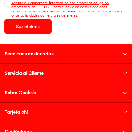
Acepto el compartir mi información con empresas del grupo
empresarial de OECHSLE para el envío de comunicaciones
publicitarias sobre sus productos, servicios, promociones, eventos y
otras actividades comerciales de interés.
Suscribirme
Secciones destacadas
Servicio al Cliente
Sobre Oechsle
Tarjeta oh!
Contáctanos