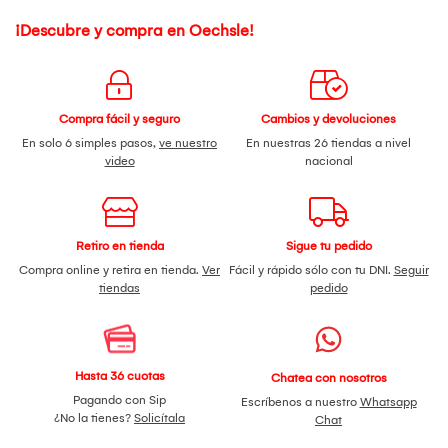
¡Descubre y compra en Oechsle!
Compra fácil y seguro
Cambios y devoluciones
En solo 6 simples pasos,
ve nuestro
En nuestras 26 tiendas a nivel
video
nacional
Retiro en tienda
Sigue tu pedido
Compra online y retira en tienda.
Ver
Fácil y rápido sólo con tu DNI.
Seguir
tiendas
pedido
Hasta 36 cuotas
Chatea con nosotros
Pagando con Sip
Escríbenos a nuestro
Whatsapp
¿No la tienes?
Solicítala
Chat