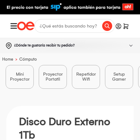
¿Dónde te gustaría recibir tu pedido?
>
Home
Cómputo
Mini
Proyector
Repetidor
Setup
Proyector
Portatil
Wifi
Gamer
Disco Duro Externo
1Tb