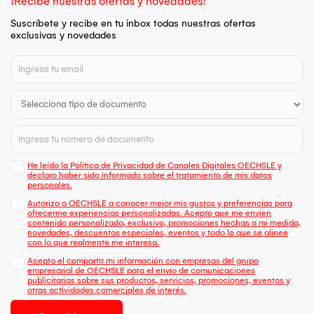
¡Recibe nuestras ofertas y novedades!
Suscríbete y recibe en tu inbox todas nuestras ofertas
exclusivas y novedades
He leído la Política de Privacidad de Canales Digitales OECHSLE y
declaro haber sido informado sobre el tratamiento de mis datos
personales.
Autorizo a OECHSLE a conocer mejor mis gustos y preferencias para
ofrecerme experiencias personalizadas. Acepto que me envien
contenido personalizado, exclusivo, promociones hechas a mi medida,
novedades, descuentos especiales, eventos y todo lo que se alinee
con lo que realmente me interesa.
Acepto el compartir mi información con empresas del grupo
empresarial de OECHSLE para el envío de comunicaciones
publicitarias sobre sus productos, servicios, promociones, eventos y
otras actividades comerciales de interés.