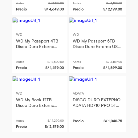
Antes
S/ 7,379.00
Antes
S/ 3,189.00
256 bits
Precio
S/ 4,649.00
Precio
S/ 2,199.00
WD
WD
WD My Passport 4TB
WD My Passport 5TB
Disco Duro Externo
Disco Duro Externo USB
USB 3.2 Gen 1 - Cifrado
3.2 Gen 1 - Encriptación
AES de 256 bits
AES de 256 bits
Antes
S/ 2,509.00
Antes
S/ 3,169.00
Precio
S/ 1,679.00
Precio
S/ 1,899.00
WD
ADATA
WD My Book 12TB
DISCO DURO EXTERNO
Disco Duro Externo
ADATA HD710 PRO 5TB,
USB 3.2 Gen 1 - 256-
USB 3.2 (GEN 1) P/N:
Bit AES, Incluye
AHD710P-5TU31-CBK
Antes
S/ 4,299.00
Precio
S/ 1,040.75
Software de Respal
Precio
S/ 2,879.00