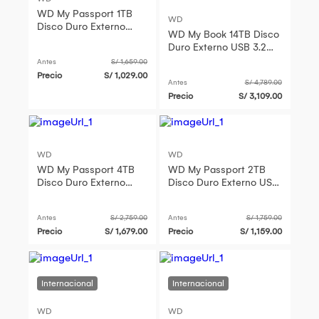
WD My Passport 1TB
WD
Disco Duro Externo
WD My Book 14TB Disco
USB 3.2 Gen 1 con
Duro Externo USB 3.2
Encriptación AES de
Gen 1 con Encriptación
Antes
S/ 1,659.00
256-Bit
AES de 256-Bit
Precio
S/ 1,029.00
Antes
S/ 4,789.00
Precio
S/ 3,109.00
WD
WD
WD My Passport 4TB
WD My Passport 2TB
Disco Duro Externo
Disco Duro Externo USB
USB 3.2 Gen 1 con
3.2 Gen 1 - Protección
Encriptación AES de
con Encriptación AES de
Antes
S/ 2,759.00
Antes
S/ 1,759.00
256-Bit
Precio
S/ 1,679.00
Precio
S/ 1,159.00
WD
WD