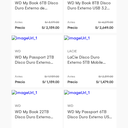
WD My Book 6TB Disco
WD My Book 8TB Disco
Duro Externo de
Duro Externo USB 3.2
Escritorio USB 3.2 Gen 1
Gen 1 con Encriptación
con Encriptación AES
AES de 256 bits
Antes
S/ 3,179.00
Antes
S/ 4,279.00
de 256
Precio
S/ 2,159.00
Precio
S/ 2,649.00
WD
LACIE
WD My Passport 2TB
LaCie Disco Duro
Disco Duro Externo
Externo 5TB Mobile
USB 3.2 Gen 1 -
Drive Secure USB 3.2
Encriptación AES de
Gen 1 con Protección
Antes
S/ 1,939.00
Antes
S/ 2,319.00
256 bits
por Contras
Precio
S/ 1,159.00
Precio
S/ 1,479.00
WD
WD
WD My Book 22TB
WD My Passport 6TB
Disco Duro Externo
Disco Duro Externo USB
USB 3.2 Gen 1 con
3.2 Gen 1 - Encriptación
Encriptación AES de
AES de 256 bits