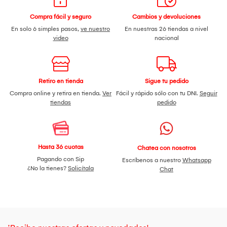
Compra fácil y seguro
Cambios y devoluciones
En solo 6 simples pasos,
ve nuestro
En nuestras 26 tiendas a nivel
video
nacional
Retiro en tienda
Sigue tu pedido
Compra online y retira en tienda.
Ver
Fácil y rápido sólo con tu DNI.
Seguir
tiendas
pedido
Hasta 36 cuotas
Chatea con nosotros
Pagando con Sip
Escríbenos a nuestro
Whatsapp
¿No la tienes?
Solicítala
Chat