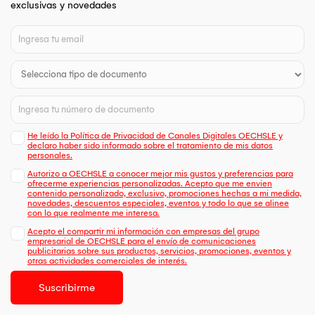
exclusivas y novedades
He leído la Política de Privacidad de Canales Digitales OECHSLE y
declaro haber sido informado sobre el tratamiento de mis datos
personales.
Autorizo a OECHSLE a conocer mejor mis gustos y preferencias para
ofrecerme experiencias personalizadas. Acepto que me envien
contenido personalizado, exclusivo, promociones hechas a mi medida,
novedades, descuentos especiales, eventos y todo lo que se alinee
con lo que realmente me interesa.
Acepto el compartir mi información con empresas del grupo
empresarial de OECHSLE para el envío de comunicaciones
publicitarias sobre sus productos, servicios, promociones, eventos y
otras actividades comerciales de interés.
Suscribirme