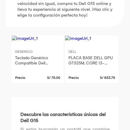
velocidad sin igual, compra tu Dell G15 online y
lleva tu experiencia al siguiente nivel. ¡Haz clic y
elige la configuración perfecta hoy!
GENERICO
DELL
Teclado Genérico
PLACA BASE DELL GPU
Compatible Dell
GT525M, CORE I3-
Pk131q01b00 G3 15 G5
1115G4 PARA DELL
15 7588 P66f G3-3779
INSPIRON 15 3501 -
Precio
S/ 75.00
Precio
S/ 833.75
P/N: GDI4A LA-K032P
Descubre las características únicas del
Dell G15
Si estás buscando un portátil que combine