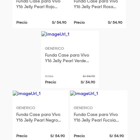
Funda Case para Vivo
Funda Case para Vivo
Y16 Jelly Pearl Rojo
Y16 Jelly Pearl Rosa
Antishock Resistente
Antishock Resistente
ante Caídas y Golpes
ante Caídas y Golpes
Precio
S/ 54.90
Precio
S/ 54.90
GENERICO
Funda Case para Vivo
Y16 Jelly Pearl Verde
Antishock Resistente
ante Caídas y Golpes
Antes
S/ 54.90
Precio
S/ 34.90
GENERICO
GENERICO
Funda Case para Vivo
Funda Case para Vivo
Y16 Jelly Pearl Negro
Y16 Jelly Pearl Fucsia
Antishock Resistente
Antishock Resistente
ante Caídas y Golpes
ante Caídas y Golpes
Precio
S/ 54.90
Precio
S/ 54.90