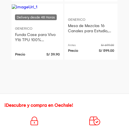
GENERICO
Mesa de Mezclas 16
GENERICO
Canales para Estudio,
Funda Case para Vivo
Vivo y Streaming
Y16 TPU 100%
Antishock Transparente
Antes
S/ 699.00
y Resistente ante
Precio
S/ 599.00
Precio
S/ 39.90
Caídas y Golpes
¡Descubre y compra en Oechsle!