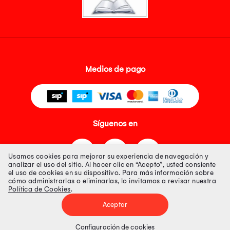
Medios de pago
Síguenos en
Usamos cookies para mejorar su experiencia de navegación y
analizar el uso del sitio. Al hacer clic en “Acepto”, usted consiente
el uso de cookies en su dispositivo. Para más información sobre
cómo administrarlas o eliminarlas, lo invitamos a revisar nuestra
Política de Cookies
.
Tienda 100% Segura
Aceptar
Tiendas Peruanas S.A. R.U.C. Nº 20493020618. Todos los derechos
reservados. Av. Aviación 2405 Piso 3, San Borja
Configuración de cookies