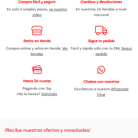
Compra fácil y seguro
Cambios y devoluciones
En solo 6 simples pasos,
ve nuestro
En nuestras 26 tiendas a nivel
video
nacional
Retiro en tienda
Sigue tu pedido
Compra online y retira en tienda.
Ver
Fácil y rápido sólo con tu DNI.
Seguir
tiendas
pedido
Hasta 36 cuotas
Chatea con nosotros
Pagando con Sip
Escríbenos a nuestro
Whatsapp
¿No la tienes?
Solicítala
Chat
¡Recibe nuestras ofertas y novedades!