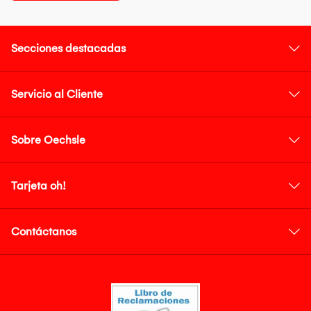
Secciones destacadas
Servicio al Cliente
Sobre Oechsle
Tarjeta oh!
Contáctanos