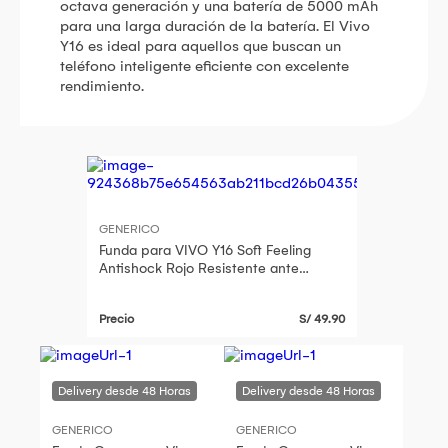
octava generación y una batería de 5000 mAh
para una larga duración de la batería. El Vivo
Y16 es ideal para aquellos que buscan un
teléfono inteligente eficiente con excelente
rendimiento.
GENERICO
Funda para VIVO Y16 Soft Feeling
Antishock Rojo Resistente ante
Caídas y Golpes
Precio
S/ 49.90
GENERICO
GENERICO