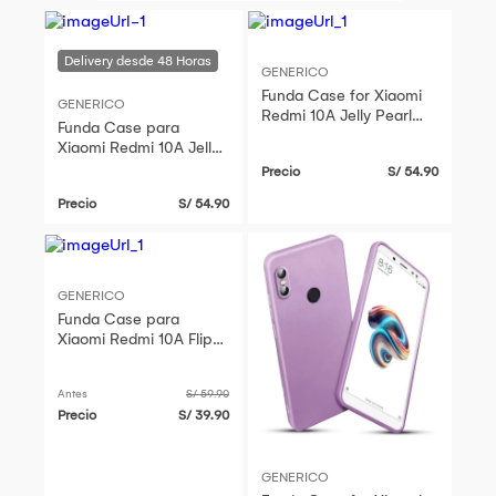
GENERICO
Funda Case for Xiaomi
GENERICO
Redmi 10A Jelly Pearl
Funda Case para
Negro Antishock
Xiaomi Redmi 10A Jelly
Resistente ante Caídas
Pearl Rojo Antishock
Precio
S/ 54.90
y Golpes
Resistente ante Caídas
Precio
S/ 54.90
y Golpes
GENERICO
Funda Case para
Xiaomi Redmi 10A Flip
Cover Negro Antishock
Resistente anti CAÍDAS
Antes
S/ 59.90
y GOLPES
Precio
S/ 39.90
GENERICO