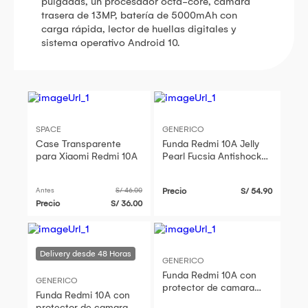
pulgadas, un procesador octa-core, cámara
trasera de 13MP, batería de 5000mAh con
carga rápida, lector de huellas digitales y
sistema operativo Android 10.
SPACE
GENERICO
Case Transparente
Funda Redmi 10A Jelly
para Xiaomi Redmi 10A
Pearl Fucsia Antishock
Resistente ante Caídas
y Golpes
Antes
S/ 46.00
Precio
S/ 54.90
Precio
S/ 36.00
GENERICO
Funda Redmi 10A con
GENERICO
protector de camara
Funda Redmi 10A con
Verde Resistente ante
protector de camara