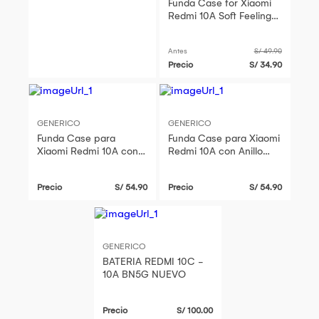
Funda Case for Xiaomi
Redmi 10A Soft Feeling
Antishock Lila
Resistente ante Caídas
Antes
S/ 49.90
y Golpes
Precio
S/ 34.90
GENERICO
GENERICO
Funda Case para
Funda Case para Xiaomi
Xiaomi Redmi 10A con
Redmi 10A con Anillo
Anillo Metálico
Metálico Antishock Azul
Antishock Rojo
Resistente ante Caídas
Precio
S/ 54.90
Precio
S/ 54.90
Resistente ante Caídas
y Golpes
y Golpes
GENERICO
BATERIA REDMI 10C -
10A BN5G NUEVO
Precio
S/ 100.00