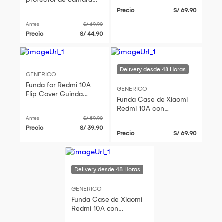
Caídas y Golpes
Negro Resistente ante
Precio
S/ 69.90
Caídas y Golpes
Antes
S/ 69.90
Precio
S/ 44.90
GENERICO
Funda for Redmi 10A
GENERICO
Flip Cover Guinda
Funda Case de Xiaomi
Antishock Resistente
Redmi 10A con
anti CAÍDAS y GOLPES
protector de camara
Antes
S/ 59.90
Rojo Resistente ante
Precio
S/ 39.90
Precio
S/ 69.90
Caídas y Golpes
GENERICO
Funda Case de Xiaomi
Redmi 10A con
protector de camara