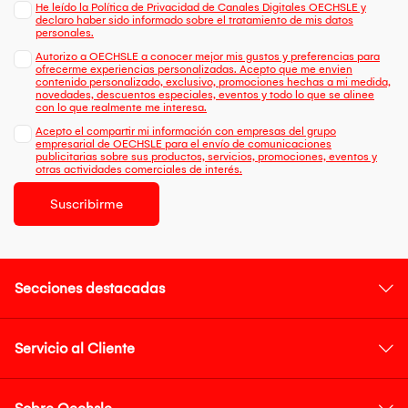
He leído la Política de Privacidad de Canales Digitales OECHSLE y
declaro haber sido informado sobre el tratamiento de mis datos
personales.
Autorizo a OECHSLE a conocer mejor mis gustos y preferencias para
ofrecerme experiencias personalizadas. Acepto que me envien
contenido personalizado, exclusivo, promociones hechas a mi medida,
novedades, descuentos especiales, eventos y todo lo que se alinee
con lo que realmente me interesa.
Acepto el compartir mi información con empresas del grupo
empresarial de OECHSLE para el envío de comunicaciones
publicitarias sobre sus productos, servicios, promociones, eventos y
otras actividades comerciales de interés.
Suscribirme
Secciones destacadas
Servicio al Cliente