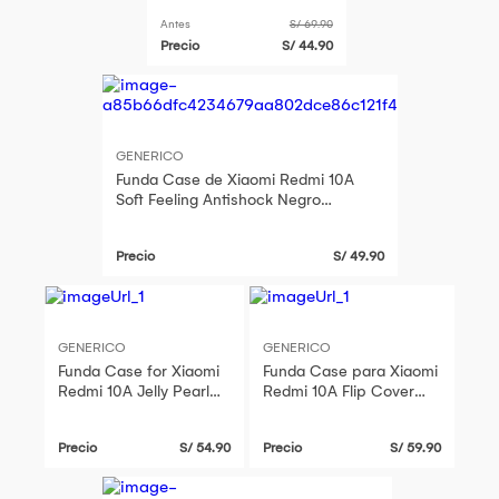
Azul Resistente ante
Antes
S/ 69.90
Caídas y Golpes
Precio
S/ 44.90
GENERICO
Funda Case de Xiaomi Redmi 10A
Soft Feeling Antishock Negro
Resistente ante Caídas y Golpes
Precio
S/ 49.90
GENERICO
GENERICO
Funda Case for Xiaomi
Funda Case para Xiaomi
Redmi 10A Jelly Pearl
Redmi 10A Flip Cover
Verde Antishock
Lila Antishock
Resistente ante Caídas
Resistente anti CAÍDAS
Precio
S/ 54.90
Precio
S/ 59.90
y Golpes
y GOLPES