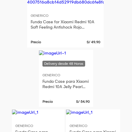
GENERICO
Funda Case for Xiaomi Redmi 10A
Soft Feeling Antishock Rojo
Resistente ante Caídas y Golpes
Precio
S/ 49.90
GENERICO
Funda Case para Xiaomi
Redmi 10A Jelly Pearl
Rosa Antishock
Resistente ante Caídas
Precio
S/ 54.90
y Golpes
GENERICO
GENERICO