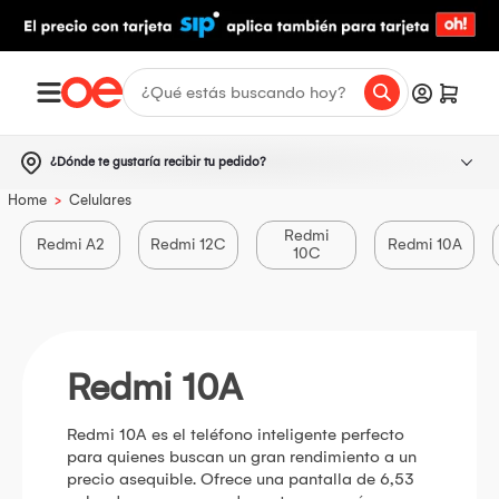
¿Dónde te gustaría recibir tu pedido?
>
Home
Celulares
Redmi
Redmi A2
Redmi 12C
Redmi 10A
10C
Redmi 10A
Redmi 10A es el teléfono inteligente perfecto
para quienes buscan un gran rendimiento a un
precio asequible. Ofrece una pantalla de 6,53