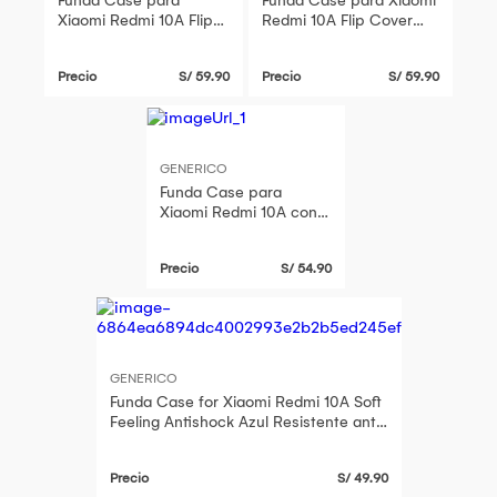
Funda Case para
Funda Case para Xiaomi
Xiaomi Redmi 10A Flip
Redmi 10A Flip Cover
Cover Azul Antishock
Rosa Antishock
Resistente anti CAÍDAS
Resistente anti CAÍDAS
Precio
S/ 59.90
Precio
S/ 59.90
y GOLPES
y GOLPES
GENERICO
Funda Case para
Xiaomi Redmi 10A con
Anillo Metálico
Antishock Negro
Precio
S/ 54.90
Resistente a Caídas y
Golpes
GENERICO
Funda Case for Xiaomi Redmi 10A Soft
Feeling Antishock Azul Resistente ante
Caídas y Golpes
Precio
S/ 49.90