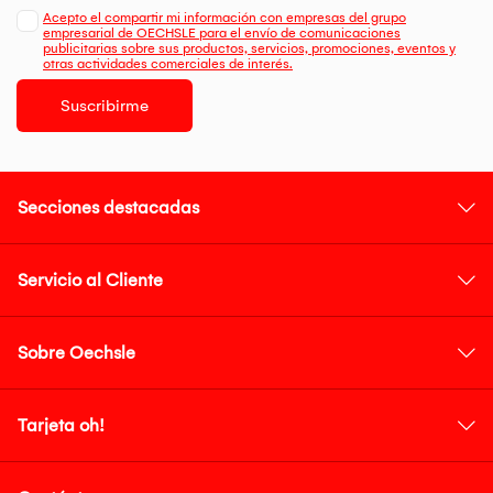
Acepto el compartir mi información con empresas del grupo
empresarial de OECHSLE para el envío de comunicaciones
publicitarias sobre sus productos, servicios, promociones, eventos y
otras actividades comerciales de interés.
Suscribirme
Secciones destacadas
Servicio al Cliente
Sobre Oechsle
Tarjeta oh!