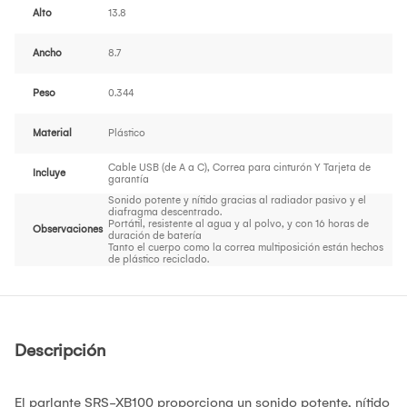
Alto
13.8
Ancho
8.7
Peso
0.344
Material
Plástico
Cable USB (de A a C), Correa para cinturón Y Tarjeta de
Incluye
garantía
Sonido potente y nítido gracias al radiador pasivo y el
diafragma descentrado.
Portátil, resistente al agua y al polvo, y con 16 horas de
Observaciones
duración de batería
Tanto el cuerpo como la correa multiposición están hechos
de plástico reciclado.
Descripción
El parlante SRS-XB100 proporciona un sonido potente, nítido