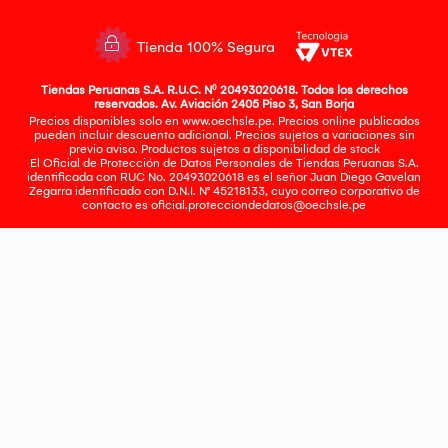
Tienda 100% Segura
Tiendas Peruanas S.A. R.U.C. Nº 20493020618. Todos los derechos
reservados. Av. Aviación 2405 Piso 3, San Borja
Precios disponibles solo en www.oechsle.pe. Precios online publicados
pueden incluir descuento adicional. Precios sujetos a variaciones sin
previo aviso. Productos sujetos a disponibilidad de stock
El Oficial de Protección de Datos Personales de Tiendas Peruanas S.A.
identificada con RUC No. 20493020618 es el señor Juan Diego Gavelan
Zegarra identificado con D.N.I. N° 45218133, cuyo correo corporativo de
contacto es
oficial.protecciondedatos@oechsle.pe