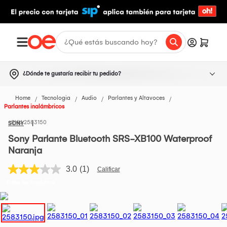
¿Dónde te gustaría recibir tu pedido?
Home
Tecnologia
Audio
Parlantes y Altavoces
Parlantes inalámbricos
2583150
SONY
Sony Parlante Bluetooth SRS-XB100 Waterproof
Naranja
3.0
(1)
Lea
1
Todos los Productos
reseña.
Enlace
en
la
misma