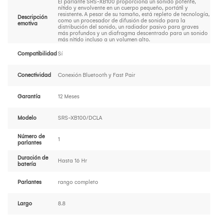
El parlante SRS-XB100 proporciona un sonido potente,
nítido y envolvente en un cuerpo pequeño, portátil y
resistente. A pesar de su tamaño, está repleto de tecnología,
Descripción
como un procesador de difusión de sonido para la
emotiva
distribución del sonido, un radiador pasivo para graves
más profundos y un diafragma descentrado para un sonido
más nítido incluso a un volumen alto.
Compatibilidad
Sí
Conectividad
Conexión Bluetooth y Fast Pair
Garantía
12 Meses
Modelo
SRS-XB100/DCLA
Número de
1
parlantes
Duración de
Hasta 16 Hr
batería
Parlantes
rango completo
Largo
8.8