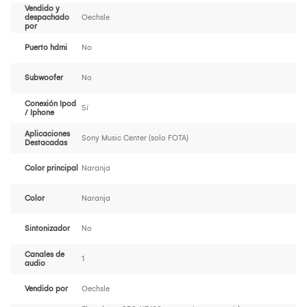
Vendido y
despachado
Oechsle
por
Puerto hdmi
No
Subwoofer
No
Conexión Ipod
Sí
/ Iphone
Aplicaciones
Sony Music Center (solo FOTA)
Destacadas
Color principal
Naranja
Color
Naranja
Sintonizador
No
Canales de
1
audio
Vendido por
Oechsle