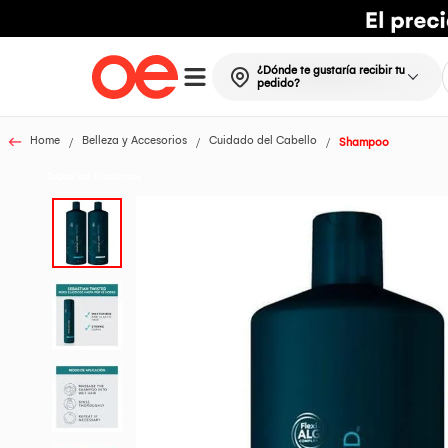
¿Dónde te gustaría recibir tu
pedido?
Home
Belleza y Accesorios
Cuidado del Cabello
Shampoo
Todos los Productos