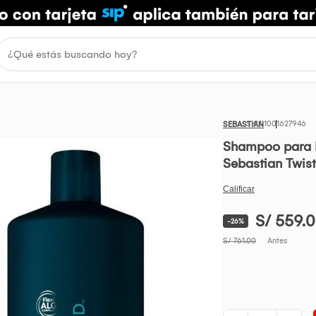
1001627946
SEBASTIAN
Shampoo para R
Sebastian Twis
S/ 559.
-26%
S/ 761.00
Antes