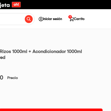
0
Iniciar sesión
Carrito
izos 1000ml + Acondicionador 1000ml
ted
00
Precio