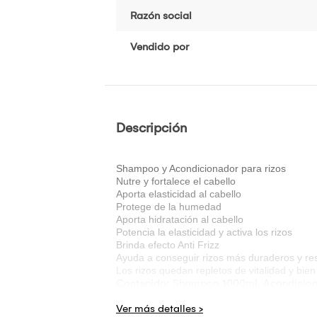
Razón social
Vendido por
Descripción
Shampoo y Acondicionador para rizos
Nutre y fortalece el cabello
Aporta elasticidad al cabello
Protege de la humedad
Aporta hidratación al cabello
Potencia la elasticidad y activa los rizos
Brinda efecto Anti Frizz
Ayuda a conseguir rizos más duraderos y res
Los rizos quedan repletos de vitalidad y bien
Contenido: Shampoo 1000ml, Acondicio
No se aceptan devoluciones