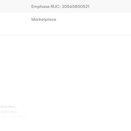
Emphase RUC: 20565850521
Marketplace
istentes
 definidos
nador 1000ml