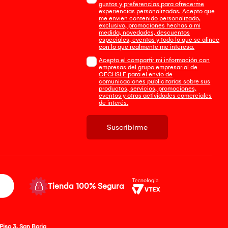
gustos y preferencias para ofrecerme
experiencias personalizadas. Acepto que
me envien contenido personalizado,
exclusivo, promociones hechas a mi
medida, novedades, descuentos
especiales, eventos y todo lo que se alinee
con lo que realmente me interesa.
Acepto el compartir mi información con
empresas del grupo empresarial de
OECHSLE para el envío de
comunicaciones publicitarias sobre sus
productos, servicios, promociones,
eventos y otras actividades comerciales
de interés.
Suscribirme
Tienda 100% Segura
Piso 3, San Borja