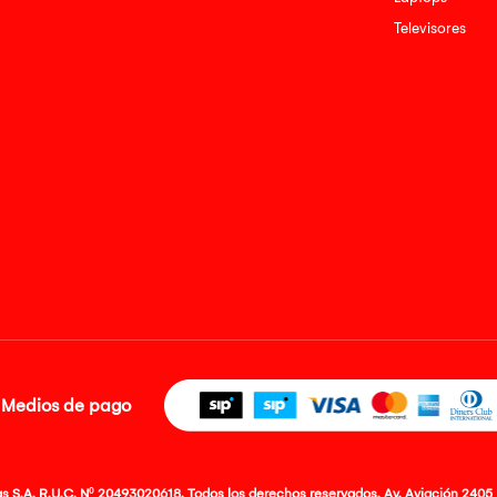
Televisores
Medios de pago
 S.A. R.U.C. Nº 20493020618. Todos los derechos reservados. Av. Aviación 2405 