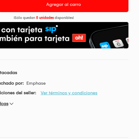
Agregar al carro
¡Sólo quedan
5 unidades
disponibles!
stacadas
achado por:
Emphase
ciones del seller:
Ver términos y condiciones
icas