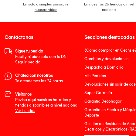
En solo 6 simples pasos,
ve
En nuestras 26 tiendas a nivel
nuestro video
nacional
Contáctanos
Secciones destacadas
¿Cómo comprar en Oechsle
Sigue tu pedido
Facil y rápido solo con tu DNI
Cambios y devoluciones
Seguir pedido
Despacho a Domicilio
Chatea con nosotros
Mis Pedidos
Te atendemos las 24 horas
Devoluciones sin salir de cas
Super Garantía
Visítanos
Revisa aquí nuestros horarios y
Garantía Decohogar
tiendas disponibles a nivel nacional
Garantía en Electro y Máqui
Ver tiendas
Deporte
Gestión de Residuos de Apar
Eléctricos y Electrónicos (RA