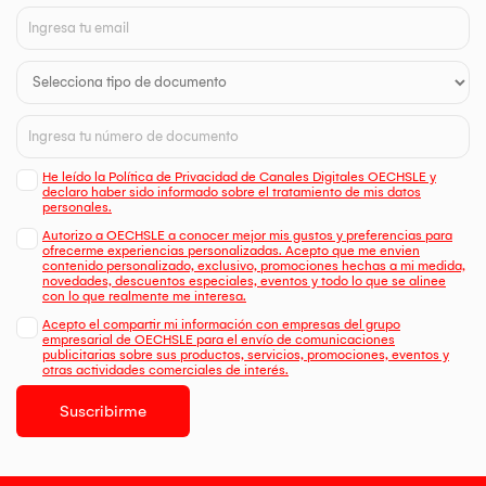
He leído la Política de Privacidad de Canales Digitales OECHSLE y
declaro haber sido informado sobre el tratamiento de mis datos
personales.
Autorizo a OECHSLE a conocer mejor mis gustos y preferencias para
ofrecerme experiencias personalizadas. Acepto que me envien
contenido personalizado, exclusivo, promociones hechas a mi medida,
novedades, descuentos especiales, eventos y todo lo que se alinee
con lo que realmente me interesa.
Acepto el compartir mi información con empresas del grupo
empresarial de OECHSLE para el envío de comunicaciones
publicitarias sobre sus productos, servicios, promociones, eventos y
otras actividades comerciales de interés.
Suscribirme