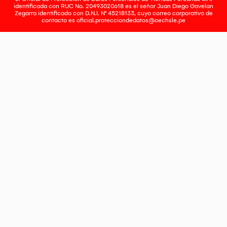
identificada con RUC No. 20493020618 es el señor Juan Diego Gavelan
Zegarra identificado con D.N.I. N° 45218133, cuyo correo corporativo de
contacto es
oficial.protecciondedatos@oechsle.pe