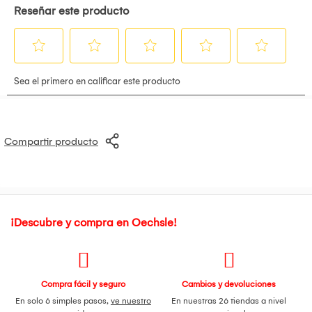
destino de entrega. P: ¿El producto tiene garantía? R: Por
supuesto, todos tienen una garantía de 1 año por cualquier
defecto de fábrica. Detalles adicionales: Las fotografías son
solo referenciales. Ofrecemos una garantía de 1 año por
defectos de fabricación. El producto se entrega
completamente ensamblado y listo para su uso. Las
decoraciones mostradas en las imágenes no están incluidas.
Producto no está sujeto a cancelaciones y devoluciones.
Para mayor información, revisar términos y condiciones
Compartir producto
¡Descubre y compra en Oechsle!
Compra fácil y seguro
Cambios y devoluciones
En solo 6 simples pasos,
ve nuestro
En nuestras 26 tiendas a nivel