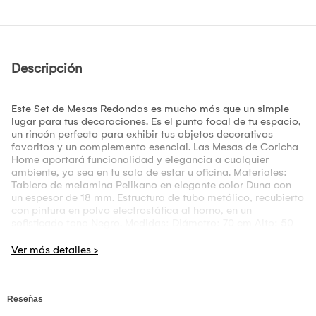
Descripción
Este Set de Mesas Redondas es mucho más que un simple
lugar para tus decoraciones. Es el punto focal de tu espacio,
un rincón perfecto para exhibir tus objetos decorativos
favoritos y un complemento esencial. Las Mesas de Coricha
Home aportará funcionalidad y elegancia a cualquier
ambiente, ya sea en tu sala de estar u oficina. Materiales:
Tablero de melamina Pelikano en elegante color Duna con
un espesor de 18 mm. Estructura de tubo metálico, recubierto
con pintura en polvo electrostática al horno, en un
sofisticado tono Negro. Medidas: Diámetro: 70 cm Alto: 50
cm Diámetro: 50 cm Alto: 40 cm Transforma tu hogar u
oficina con este Set de Mesas de Centro. ¡Haz tu pedido hoy
mismo! Preguntas Frecuentes: P: ¿Viene listo para usar? R:
¡Absolutamente! Te lo entregamos 100% armado. P: ¿En
cuánto tiempo recibo mi producto? R: El tiempo de entrega
lo puedes verificar al momento de realizar el pago. Te
brindamos un estimado de entrega de 6 a 10 días, según el