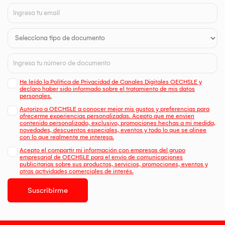
He leído la Política de Privacidad de Canales Digitales OECHSLE y
declaro haber sido informado sobre el tratamiento de mis datos
personales.
Autorizo a OECHSLE a conocer mejor mis gustos y preferencias para
ofrecerme experiencias personalizadas. Acepto que me envien
contenido personalizado, exclusivo, promociones hechas a mi medida,
novedades, descuentos especiales, eventos y todo lo que se alinee
con lo que realmente me interesa.
Acepto el compartir mi información con empresas del grupo
empresarial de OECHSLE para el envío de comunicaciones
publicitarias sobre sus productos, servicios, promociones, eventos y
otras actividades comerciales de interés.
Suscribirme