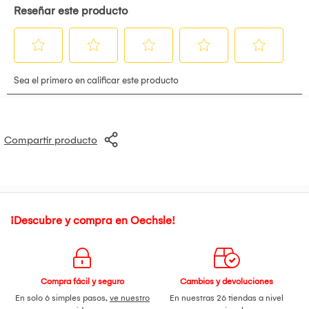
lo puedes verificar al momento de realizar el pago. Te
brindamos un estimado de entrega de 6 a 10 días, según el
destino de entrega. P: ¿El producto tiene garantía? R: Por
supuesto, todos tienen una garantía de 1 año por cualquier
defecto de fábrica. Detalles adicionales: Las fotografías son
solo referenciales. Ofrecemos una garantía de 1 año por
defectos de fabricación. El producto se entrega
completamente ensamblado y listo para su uso. Las
decoraciones mostradas en las imágenes no están incluidas.
Producto no está sujeto a cancelaciones y devoluciones.
Para mayor información, revisar términos y condiciones
Compartir producto
¡Descubre y compra en Oechsle!
Compra fácil y seguro
Cambios y devoluciones
En solo 6 simples pasos,
ve nuestro
En nuestras 26 tiendas a nivel