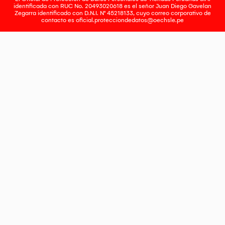
identificada con RUC No. 20493020618 es el señor Juan Diego Gavelan
Zegarra identificado con D.N.I. N° 45218133, cuyo correo corporativo de
contacto es
oficial.protecciondedatos@oechsle.pe