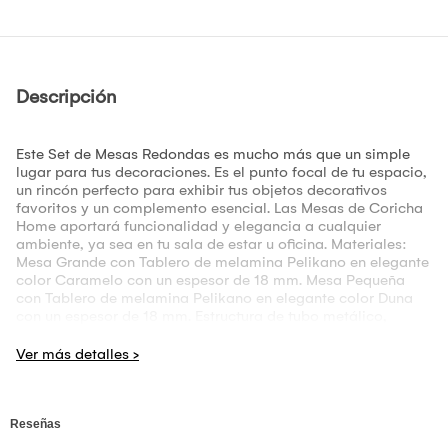
Descripción
Este Set de Mesas Redondas es mucho más que un simple
lugar para tus decoraciones. Es el punto focal de tu espacio,
un rincón perfecto para exhibir tus objetos decorativos
favoritos y un complemento esencial. Las Mesas de Coricha
Home aportará funcionalidad y elegancia a cualquier
ambiente, ya sea en tu sala de estar u oficina. Materiales:
Mesa Grande con Tablero de melamina Pelikano en elegante
color Caramelo con un espesor de 18 mm. Mesa Pequeña
con Tablero de melamina Pelikano en elegante color Duna
con un espesor de 18 mm. Estructura de tubo metálico,
recubierto con pintura en polvo electrostática al horno, en un
sofisticado tono Negro. Medidas: Diámetro: 70 cm Alto: 52
cm Diámetro: 55 cm Alto: 45 cm Transforma tu hogar u
oficina con este Set de Mesas de Centro. ¡Haz tu pedido hoy
mismo! Preguntas Frecuentes: P: ¿Viene listo para usar? R:
¡Absolutamente! Te lo entregamos 100% armado. P: ¿En
cuánto tiempo recibo mi producto? R: El tiempo de entrega