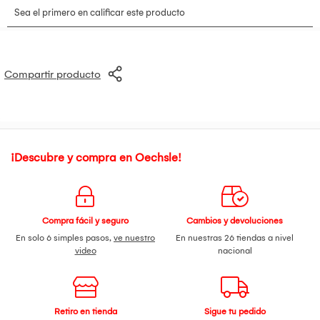
Las fotografías son solo referenciales. Ofrecemos una
garantía de 1 año por defectos de fabricación. El producto se
entrega completamente ensamblado y listo para su uso. Las
decoraciones mostradas en las imágenes no están incluidas.
Producto no está sujeto a cancelaciones y devoluciones.
Para mayor información, revisar términos y condiciones
Compartir producto
¡Descubre y compra en Oechsle!
Compra fácil y seguro
Cambios y devoluciones
En solo 6 simples pasos,
ve nuestro
En nuestras 26 tiendas a nivel
video
nacional
Retiro en tienda
Sigue tu pedido