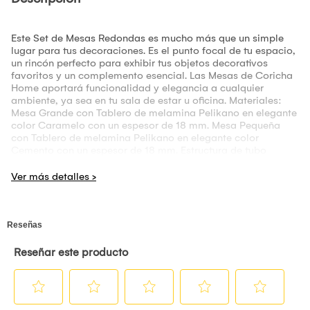
Este Set de Mesas Redondas es mucho más que un simple
lugar para tus decoraciones. Es el punto focal de tu espacio,
un rincón perfecto para exhibir tus objetos decorativos
favoritos y un complemento esencial. Las Mesas de Coricha
Home aportará funcionalidad y elegancia a cualquier
ambiente, ya sea en tu sala de estar u oficina. Materiales:
Mesa Grande con Tablero de melamina Pelikano en elegante
color Caramelo con un espesor de 18 mm. Mesa Pequeña
con Tablero de melamina Pelikano en elegante color
Cemento con un espesor de 18 mm. Estructura de tubo
metálico, recubierto con pintura en polvo electrostática al
horno, en un sofisticado tono Negro. Medidas: Diámetro: 70
cm Alto: 52 cm Diámetro: 55 cm Alto: 45 cm Transforma tu
hogar u oficina con este Set de Mesas de Centro. ¡Haz tu
pedido hoy mismo! Preguntas Frecuentes: P: ¿Viene listo
para usar? R: ¡Absolutamente! Te lo entregamos 100%
armado. P: ¿En cuánto tiempo recibo mi producto? R: El
tiempo de entrega lo puedes verificar al momento de realizar
el pago. Te brindamos un estimado de entrega de 6 a 10
días, según el destino de entrega. P: ¿El producto tiene
garantía? R: Por supuesto, todos tienen una garantía de 1
año por cualquier defecto de fábrica. Detalles adicionales: