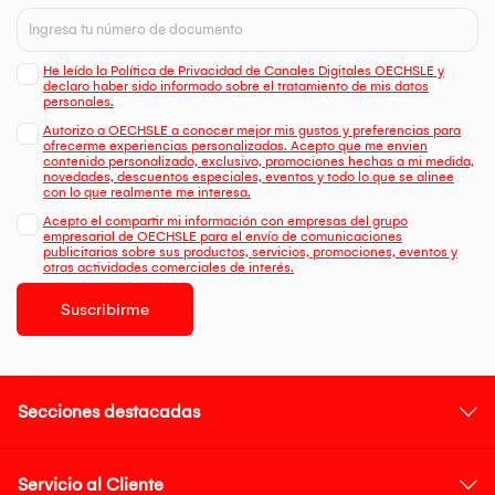
He leído la Política de Privacidad de Canales Digitales OECHSLE y
declaro haber sido informado sobre el tratamiento de mis datos
personales.
Autorizo a OECHSLE a conocer mejor mis gustos y preferencias para
ofrecerme experiencias personalizadas. Acepto que me envien
contenido personalizado, exclusivo, promociones hechas a mi medida,
novedades, descuentos especiales, eventos y todo lo que se alinee
con lo que realmente me interesa.
Acepto el compartir mi información con empresas del grupo
empresarial de OECHSLE para el envío de comunicaciones
publicitarias sobre sus productos, servicios, promociones, eventos y
otras actividades comerciales de interés.
Suscribirme
Secciones destacadas
Servicio al Cliente