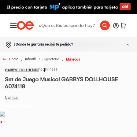
¿Dónde te gustaría recibir tu pedido?
Home
Infantil
Juguetería
Munecas
1001444891
GABBYS DOLLHOUSE
Set de Juego Musical GABBYS DOLLHOUSE
6074118
Todos los Productos