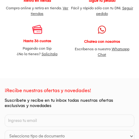
Retiro en tienda
Sigue tu pedido
Compra online y retira en tienda.
Ver
Fácil y rápido sólo con tu DNI.
Seguir
tiendas
pedido
Hasta 36 cuotas
Chatea con nosotros
Pagando con Sip
Escríbenos a nuestro
Whatsapp
¿No la tienes?
Solicítala
Chat
¡Recibe nuestras ofertas y novedades!
Suscríbete y recibe en tu inbox todas nuestras ofertas
exclusivas y novedades