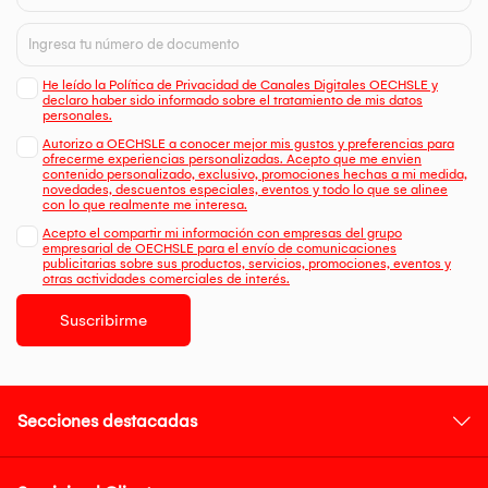
He leído la Política de Privacidad de Canales Digitales OECHSLE y
declaro haber sido informado sobre el tratamiento de mis datos
personales.
Autorizo a OECHSLE a conocer mejor mis gustos y preferencias para
ofrecerme experiencias personalizadas. Acepto que me envien
contenido personalizado, exclusivo, promociones hechas a mi medida,
novedades, descuentos especiales, eventos y todo lo que se alinee
con lo que realmente me interesa.
Acepto el compartir mi información con empresas del grupo
empresarial de OECHSLE para el envío de comunicaciones
publicitarias sobre sus productos, servicios, promociones, eventos y
otras actividades comerciales de interés.
Suscribirme
Secciones destacadas