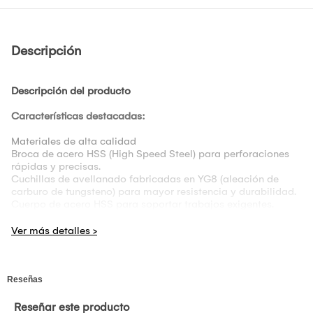
Descripción
Descripción del producto
Características destacadas:
Materiales de alta calidad
Broca de acero HSS (High Speed Steel) para perforaciones
rápidas y precisas.
Cuchillas de avellanado fabricadas en YG8 (aleación de
carburo de tungsteno) para mayor resistencia y durabilidad.
Cuerpo de acero HSS para soportar trabajos exigentes.
Incluye tope de 8 x 8 x 3 mm: Permite avellanados
consistentes y controlados.
Peso Neto: 64Gr.
Compatibilidad:
Funciona con taladros eléctricos, inalámbricos,
destornilladores y taladros de banco.