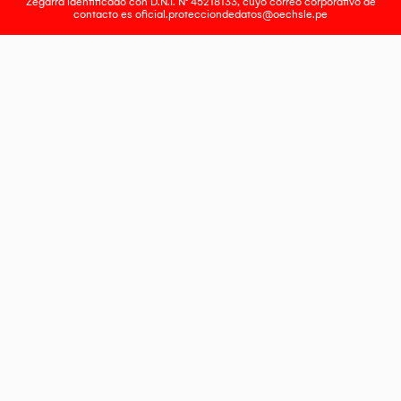
Zegarra identificado con D.N.I. N° 45218133, cuyo correo corporativo de
contacto es
oficial.protecciondedatos@oechsle.pe