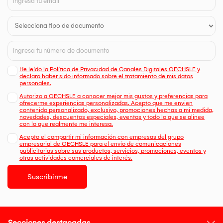
He leído la Política de Privacidad de Canales Digitales OECHSLE y
declaro haber sido informado sobre el tratamiento de mis datos
personales.
Autorizo a OECHSLE a conocer mejor mis gustos y preferencias para
ofrecerme experiencias personalizadas. Acepto que me envien
contenido personalizado, exclusivo, promociones hechas a mi medida,
novedades, descuentos especiales, eventos y todo lo que se alinee
con lo que realmente me interesa.
Acepto el compartir mi información con empresas del grupo
empresarial de OECHSLE para el envío de comunicaciones
publicitarias sobre sus productos, servicios, promociones, eventos y
otras actividades comerciales de interés.
Suscribirme
Secciones destacadas