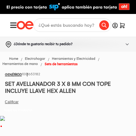
¿Dónde te gustaría recibir tu pedido?
Home
Electrohogar
Herramientas y Electricidad
Herramientas de mano
Sets de herramientas
1001653182
GENÉRICO
SET AVELLANADOR 3 X 8 MM CON TOPE
INCLUYE LLAVE HEX ALLEN
Todos los Productos